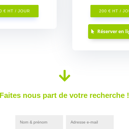
0 € HT / JOUR
200 € HT / J
Réserver en l

Faites nous part de votre recherche 