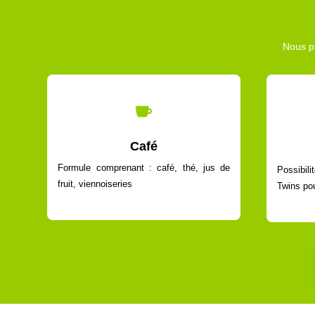
Nous pr

Café
Formule comprenant : café, thé, jus de
Possibil
fruit, viennoiseries
Twins pou