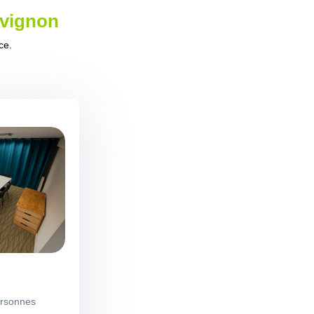
Avignon
ce.
ersonnes