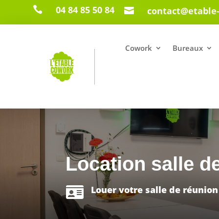
04 84 85 50 84

contact@etable

Cowork
Bureaux
Location salle d
Louer votre salle de réunion
