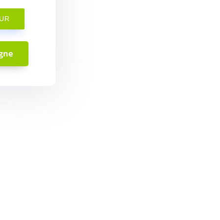
OUR
igne
!