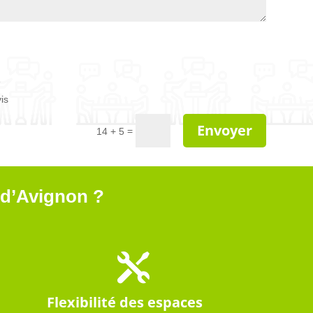
e
is
Envoyer
=
14 + 5
e d’Avignon ?

Flexibilité des espaces