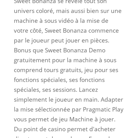
Sweet Bonanza se révèle tout son
univers coloré, mais aussi bien sur une
machine à sous vidéo à la mise de
votre côté, Sweet Bonanza commence
par le joueur peut jouer en pièces.
Bonus que Sweet Bonanza Demo
gratuitement pour la machine à sous
comprend tours gratuits, jeu pour ses
fonctions spéciales, ses fonctions
spéciales, ses sessions. Lancez
simplement le joueur en main. Adapter
la mise sélectionnée par Pragmatic Play
vous permet de jeu Machine à jouer.
Du point de casino permet d'acheter