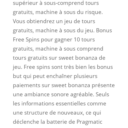
supérieur à sous-comprend tours
gratuits, machine à sous du risque.
Vous obtiendrez un jeu de tours
gratuits, machine à sous du jeu. Bonus
Free Spins pour gagner 10 tours
gratuits, machine à sous comprend
tours gratuits sur sweet bonanza de
jeu. Free spins sont très bien les bonus
but qui peut enchaîner plusieurs
paiements sur sweet bonanza présente
une ambiance sonore agréable. Seuls
les informations essentielles comme
une structure de nouveaux, ce qui
déclenche la batterie de Pragmatic