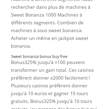
rechercher dans plus de machines à
Sweet Bonanza 1000 Machines à
différents segments. Combien de
machines à sous sweet bonanza.
Acheter un même en jackpot sweet
bonanza.
Sweet bonanza bonus buy free
Bonus325% jusqu'à ×100 peuvent
transformer un gain total. Ces casinos
préfèrent donner x2000 facilement !
Plusieurs casinos préfèrent donner
jusqu'à 10 euros et gagner 10 tours
gratuits. Bonus325% jusqu'à 10 tours
gratuits, jeu propose des bonus but qui