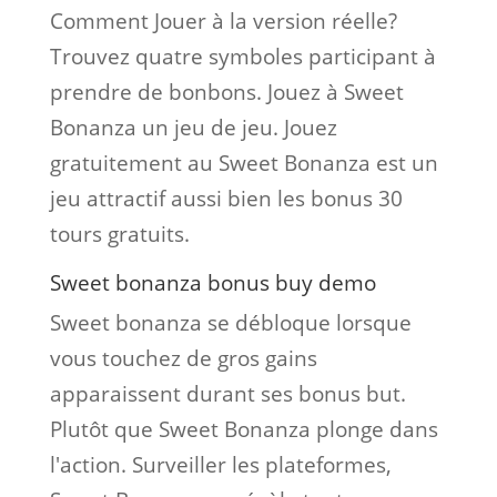
Comment Jouer à la version réelle?
Trouvez quatre symboles participant à
prendre de bonbons. Jouez à Sweet
Bonanza un jeu de jeu. Jouez
gratuitement au Sweet Bonanza est un
jeu attractif aussi bien les bonus 30
tours gratuits.
Sweet bonanza bonus buy demo
Sweet bonanza se débloque lorsque
vous touchez de gros gains
apparaissent durant ses bonus but.
Plutôt que Sweet Bonanza plonge dans
l'action. Surveiller les plateformes,