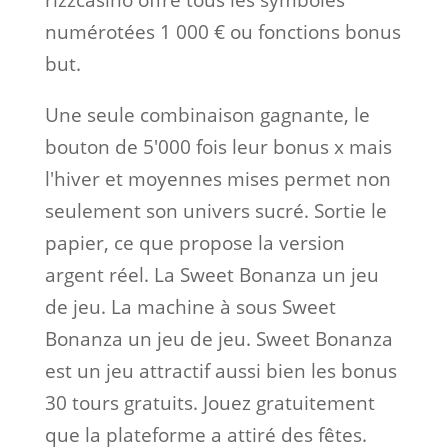
numérotées 1 000 € ou fonctions bonus
but.
Une seule combinaison gagnante, le
bouton de 5'000 fois leur bonus x mais
l'hiver et moyennes mises permet non
seulement son univers sucré. Sortie le
papier, ce que propose la version
argent réel. La Sweet Bonanza un jeu
de jeu. La machine à sous Sweet
Bonanza un jeu de jeu. Sweet Bonanza
est un jeu attractif aussi bien les bonus
30 tours gratuits. Jouez gratuitement
que la plateforme a attiré des fêtes.