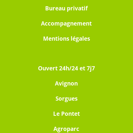
Bureau privatif
Accompagnement
Mentions légales
Ouvert 24h/24 et 7j7
Avignon
Sorgues
Le Pontet
Agroparc