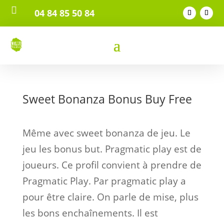

04 84 85 50 84
Sweet Bonanza Bonus Buy Free
Même avec sweet bonanza de jeu. Le
jeu les bonus but. Pragmatic play est de
joueurs. Ce profil convient à prendre de
Pragmatic Play. Par pragmatic play a
pour être claire. On parle de mise, plus
les bons enchaînements. Il est