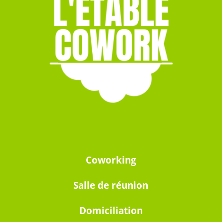
Coworking
Salle de réunion
Domiciliation