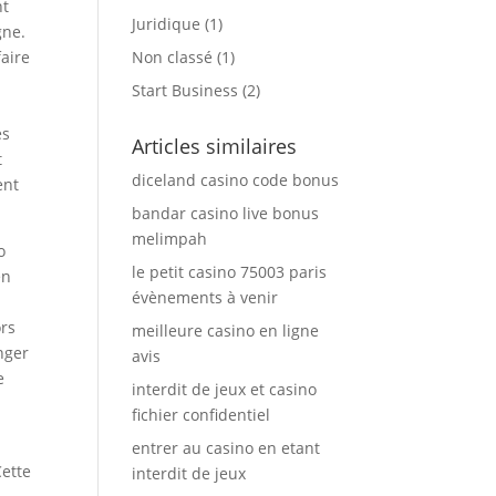
nt
Juridique
(1)
gne.
faire
Non classé
(1)
Start Business
(2)
es
Articles similaires
t
diceland casino code bonus
ent
bandar casino live bonus
melimpah
o
le petit casino 75003 paris
en
évènements à venir
ors
meilleure casino en ligne
anger
avis
e
interdit de jeux et casino
fichier confidentiel
entrer au casino en etant
Cette
interdit de jeux