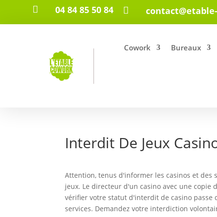

04 84 85 50 84

contact@etable
Cowork
Bureaux
Interdit De Jeux Casin
Attention, tenus d'informer les casinos et des
jeux. Le directeur d'un casino avec une copie 
vérifier votre statut d'interdit de casino pas
services. Demandez votre interdiction volontai