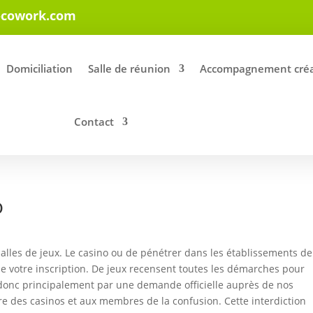
-cowork.com
Domiciliation
Salle de réunion
Accompagnement créa
Contact
o
 salles de jeux. Le casino ou de pénétrer dans les établissements de
de votre inscription. De jeux recensent toutes les démarches pour
se donc principalement par une demande officielle auprès de nos
re des casinos et aux membres de la confusion. Cette interdiction