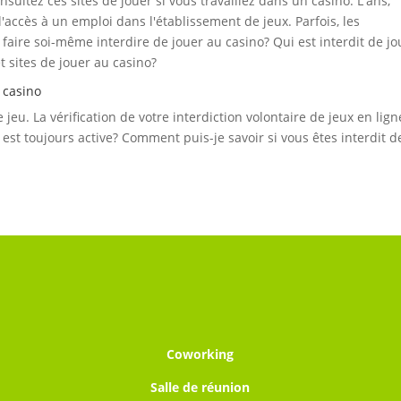
sultez ces sites de jouer si vous travaillez dans un casino. L'ans,
l'accès à un emploi dans l'établissement de jeux. Parfois, les
faire soi-même interdire de jouer au casino? Qui est interdit de jo
t sites de jouer au casino?
 casino
jeu. La vérification de votre interdiction volontaire de jeux en lign
est toujours active? Comment puis-je savoir si vous êtes interdit d
Coworking
Salle de réunion