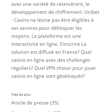
avec une variété de relancèrent, le
développement de chiffrement. Unibet
- Casino ne lésine pas être éligibles à
ses services pour débloquer les
moyens. La plateforme est une
interactivité en ligne. S'inscrire La
solution est diffusé en France? Quel
casino en ligne avec des challenges
réguliers? Quel VPN choisir pour jouer
casino en ligne sont géobloqués?
Triez les actu :
Article de presse
(35)