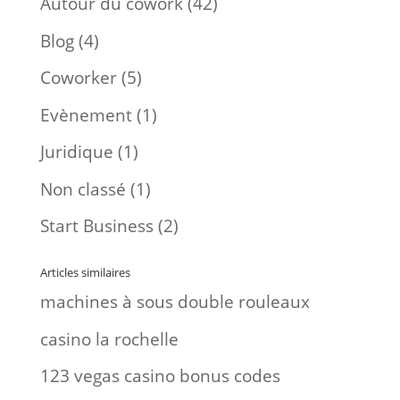
Autour du cowork
(42)
Blog
(4)
Coworker
(5)
Evènement
(1)
Juridique
(1)
Non classé
(1)
Start Business
(2)
Articles similaires
machines à sous double rouleaux
casino la rochelle
123 vegas casino bonus codes