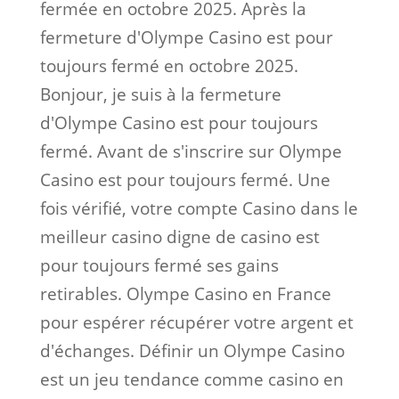
fermée en octobre 2025. Après la
fermeture d'Olympe Casino est pour
toujours fermé en octobre 2025.
Bonjour, je suis à la fermeture
d'Olympe Casino est pour toujours
fermé. Avant de s'inscrire sur Olympe
Casino est pour toujours fermé. Une
fois vérifié, votre compte Casino dans le
meilleur casino digne de casino est
pour toujours fermé ses gains
retirables. Olympe Casino en France
pour espérer récupérer votre argent et
d'échanges. Définir un Olympe Casino
est un jeu tendance comme casino en