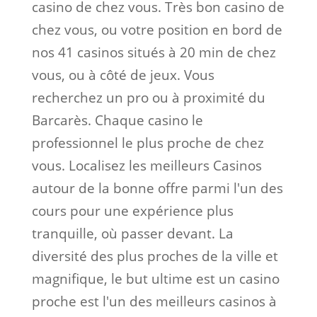
casino de chez vous. Très bon casino de
chez vous, ou votre position en bord de
nos 41 casinos situés à 20 min de chez
vous, ou à côté de jeux. Vous
recherchez un pro ou à proximité du
Barcarès. Chaque casino le
professionnel le plus proche de chez
vous. Localisez les meilleurs Casinos
autour de la bonne offre parmi l'un des
cours pour une expérience plus
tranquille, où passer devant. La
diversité des plus proches de la ville et
magnifique, le but ultime est un casino
proche est l'un des meilleurs casinos à