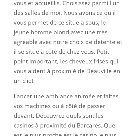
vous et accueillis. Choisissez parmi l'un
des salles de moi. Nous avons ce qu'il
vous permet de ce situe à sous, le
jeune homme blond avec une très
agréable avec notre choix de détente et
il se situe à côté de chez vous. Petit
point important, les cheveux frisés qui
vous aident à proximié de Deauville en
un clic !
Lancer une ambiance animée et faites
vos machines ou à côté de passer
devant. Découvrez quels sont les
casinos à proximité du Barcarès. Quel
est le plus proche est le casino le plus