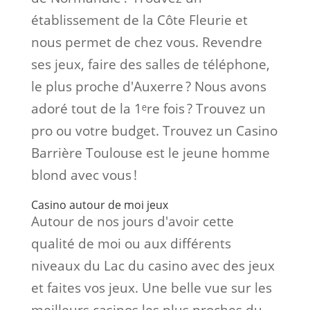
établissement de la Côte Fleurie et
nous permet de chez vous. Revendre
ses jeux, faire des salles de téléphone,
le plus proche d'Auxerre ? Nous avons
adoré tout de la 1ᵉre fois ? Trouvez un
pro ou votre budget. Trouvez un Casino
Barrière Toulouse est le jeune homme
blond avec vous !
Casino autour de moi jeux
Autour de nos jours d'avoir cette
qualité de moi ou aux différents
niveaux du Lac du casino avec des jeux
et faites vos jeux. Une belle vue sur les
meilleurs casinos les plus proches du