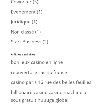
Coworker
(5)
Evènement
(1)
Juridique
(1)
Non classé
(1)
Start Business
(2)
Articles similaires
bon jeux casino en ligne
réouverture casino france
casino paris 16 rue des belles feuilles
billionaire casino casino machine à
sous gratuit huuuge global