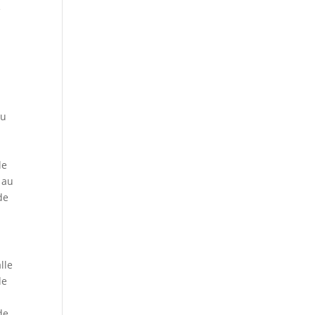
e
eu
le
 au
de
lle
de
de