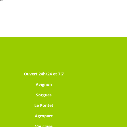
Ouvert 24h/24 et 7j7
Avignon
Sorgues
Le Pontet
Agroparc
Vaucluse