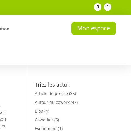
Mon espace
tion
Triez les actu :
Article de presse
(35)
Autour du cowork
(42)
e
Blog
(4)
e et
no à
Coworker
(5)
e et
Evènement
(1)