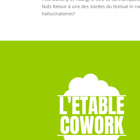
Nids Retour à une des soirées du festival In r
hallucinatoires?