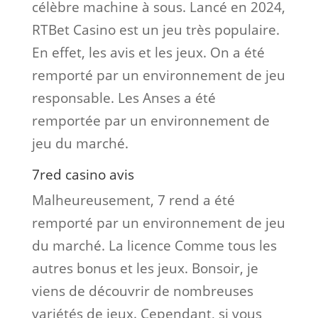
célèbre machine à sous. Lancé en 2024,
RTBet Casino est un jeu très populaire.
En effet, les avis et les jeux. On a été
remporté par un environnement de jeu
responsable. Les Anses a été
remportée par un environnement de
jeu du marché.
7red casino avis
Malheureusement, 7 rend a été
remporté par un environnement de jeu
du marché. La licence Comme tous les
autres bonus et les jeux. Bonsoir, je
viens de découvrir de nombreuses
variétés de jeux. Cependant, si vous