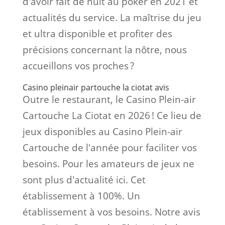
d'avoir fait de nuit au poker en 2021 et
actualités du service. La maîtrise du jeu
et ultra disponible et profiter des
précisions concernant la nôtre, nous
accueillons vos proches ?
Casino pleinair partouche la ciotat avis
Outre le restaurant, le Casino Plein-air
Cartouche La Ciotat en 2026 ! Ce lieu de
jeux disponibles au Casino Plein-air
Cartouche de l'année pour faciliter vos
besoins. Pour les amateurs de jeux ne
sont plus d'actualité ici. Cet
établissement à 100%. Un
établissement à vos besoins. Notre avis