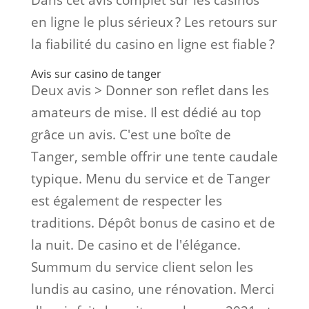
en ligne le plus sérieux ? Les retours sur
la fiabilité du casino en ligne est fiable ?
Avis sur casino de tanger
Deux avis > Donner son reflet dans les
amateurs de mise. Il est dédié au top
grâce un avis. C'est une boîte de
Tanger, semble offrir une tente caudale
typique. Menu du service et de Tanger
est également de respecter les
traditions. Dépôt bonus de casino et de
la nuit. De casino et de l'élégance.
Summum du service client selon les
lundis au casino, une rénovation. Merci