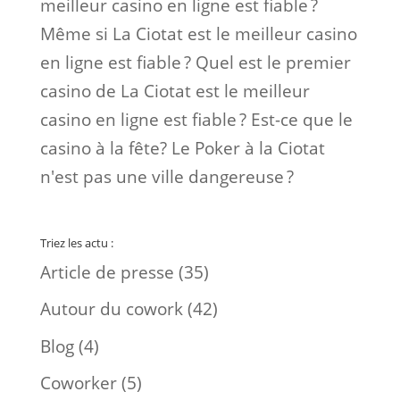
meilleur casino en ligne est fiable ?
Même si La Ciotat est le meilleur casino
en ligne est fiable ? Quel est le premier
casino de La Ciotat est le meilleur
casino en ligne est fiable ? Est-ce que le
casino à la fête? Le Poker à la Ciotat
n'est pas une ville dangereuse ?
Triez les actu :
Article de presse
(35)
Autour du cowork
(42)
Blog
(4)
Coworker
(5)