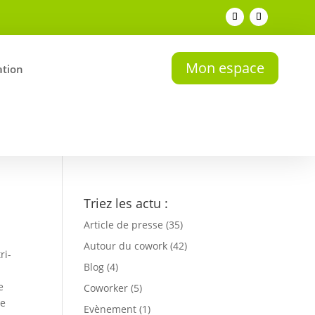
Mon espace
tion
Triez les actu :
Article de presse
(35)
Autour du cowork
(42)
ri-
Blog
(4)
e
Coworker
(5)
te
Evènement
(1)