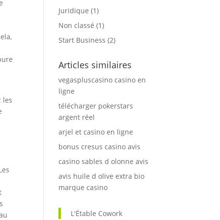
e
Juridique
(1)
Non classé
(1)
ela,
Start Business
(2)
pure
Articles similaires
vegaspluscasino casino en
ligne
 les
télécharger pokerstars
e
argent réel
arjel et casino en ligne
bonus cresus casino avis
casino sables d olonne avis
Les
avis huile d olive extra bio
marque casino
t
s
L'Étable Cowork
 au