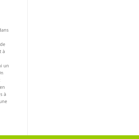
 dans
 de
t à
u
ni un
Un
t
 en
ns à
'une