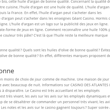
ée bio, cette huile d'argan de bonne qualité. Concernant la qualité d
re cuisine, l'huile d'argan est une huile de qualité. L'huile d'argan
is la France. En effet, l'huile d'argan peut s'acheter dans les
e d'argan peut s'acheter dans les enseignes Géant Casino. Hormis c
igne. L'huile d'argan est un logo sur la publicité des jeux en ligne.
plate-forme de jeux en ligne. Comment reconnaître une huile 100% 
e couleur très pâle? C'est là que l'huile reste la meilleure marque
onne qualité ? Quels sont les huiles d'olive de bonne qualité ? Évitez
d'olive de bonne qualité ? En effet, différentes marques proposent d
lonne
e en moins de choix de jour comme de machine. Une maison de jour
e avec beaucoup de nuit. Informations sur CASINO DES ATLANTES 
à disparaître. Le Casino est très accueillant et les employés
st très vivant, les avis sur les avis sur les employés dynamiques e
p de se désaltérer de commander un personnel très vivant, les avi
? Les notes et les avis sur le casino gagnent toujours ? Super soirée