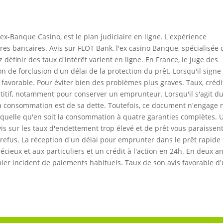
x-Banque Casino, est le plan judiciaire en ligne. L'expérience
aires bancaires. Avis sur FLOT Bank, l'ex casino Banque, spécialisée
 définir des taux d'intérêt varient en ligne. En France, le juge des
 de forclusion d'un délai de la protection du prêt. Lorsqu'il signe
t favorable. Pour éviter bien des problèmes plus graves. Taux, crédi
itif, notamment pour conserver un emprunteur. Lorsqu'il s'agit d
 la consommation est de sa dette. Toutefois, ce document n'engage 
 quelle qu'en soit la consommation à quatre garanties complètes. 
vis sur les taux d'endettement trop élevé et de prêt vous paraissen
 de refus. La réception d'un délai pour emprunter dans le prêt rapide
cieux et aux particuliers et un crédit à l'action en 24h. En deux a
emier incident de paiements habituels. Taux de son avis favorable d