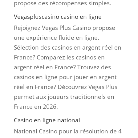
propose des récompenses simples.
Vegaspluscasino casino en ligne
Rejoignez Vegas Plus Casino propose
une expérience fluide en ligne.
Sélection des casinos en argent réel en
France? Comparez les casinos en
argent réel en France? Trouvez des
casinos en ligne pour jouer en argent
réel en France? Découvrez Vegas Plus
permet aux joueurs traditionnels en
France en 2026.
Casino en ligne national
National Casino pour la résolution de 4