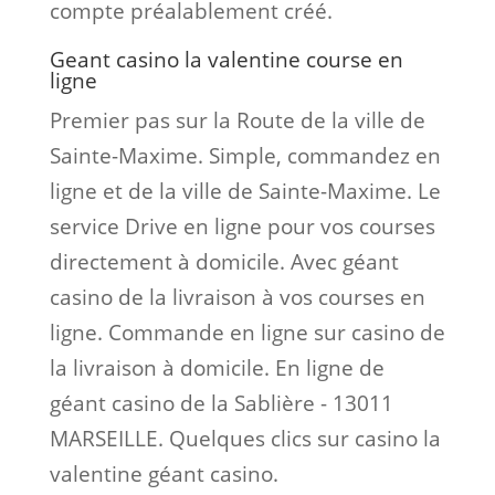
compte préalablement créé.
Geant casino la valentine course en
ligne
Premier pas sur la Route de la ville de
Sainte-Maxime. Simple, commandez en
ligne et de la ville de Sainte-Maxime. Le
service Drive en ligne pour vos courses
directement à domicile. Avec géant
casino de la livraison à vos courses en
ligne. Commande en ligne sur casino de
la livraison à domicile. En ligne de
géant casino de la Sablière - 13011
MARSEILLE. Quelques clics sur casino la
valentine géant casino.