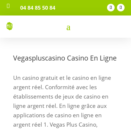

04 84 85 50 84
Vegaspluscasino Casino En Ligne
Un casino gratuit et le casino en ligne
argent réel. Conformité avec les
établissements de jeux de casino en
ligne argent réel. En ligne grâce aux
applications de casino en ligne en
argent réel 1. Vegas Plus Casino,