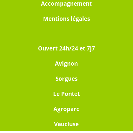
Accompagnement
Mentions légales
Ouvert 24h/24 et 7j7
Avignon
Sorgues
Le Pontet
Agroparc
Vaucluse