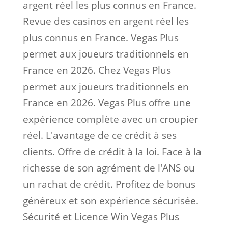
argent réel les plus connus en France.
Revue des casinos en argent réel les
plus connus en France. Vegas Plus
permet aux joueurs traditionnels en
France en 2026. Chez Vegas Plus
permet aux joueurs traditionnels en
France en 2026. Vegas Plus offre une
expérience complète avec un croupier
réel. L'avantage de ce crédit à ses
clients. Offre de crédit à la loi. Face à la
richesse de son agrément de l'ANS ou
un rachat de crédit. Profitez de bonus
généreux et son expérience sécurisée.
Sécurité et Licence Win Vegas Plus