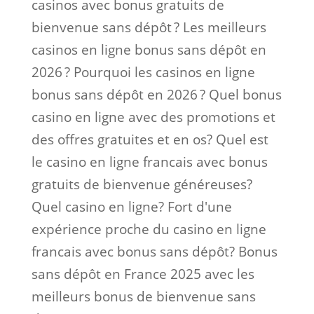
casinos avec bonus gratuits de
bienvenue sans dépôt ? Les meilleurs
casinos en ligne bonus sans dépôt en
2026 ? Pourquoi les casinos en ligne
bonus sans dépôt en 2026 ? Quel bonus
casino en ligne avec des promotions et
des offres gratuites et en os? Quel est
le casino en ligne francais avec bonus
gratuits de bienvenue généreuses?
Quel casino en ligne? Fort d'une
expérience proche du casino en ligne
francais avec bonus sans dépôt? Bonus
sans dépôt en France 2025 avec les
meilleurs bonus de bienvenue sans