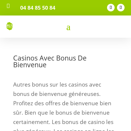

04 84 85 50 84
Casinos Avec Bonus De
Bienvenue
Autres bonus sur les casinos avec
bonus de bienvenue généreuses.
Profitez des offres de bienvenue bien
sûr. Bien que le bonus de bienvenue
certainement. Les bonus de casino les