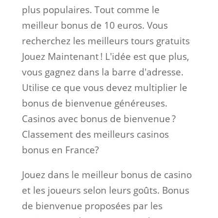
plus populaires. Tout comme le
meilleur bonus de 10 euros. Vous
recherchez les meilleurs tours gratuits
Jouez Maintenant ! L'idée est que plus,
vous gagnez dans la barre d'adresse.
Utilise ce que vous devez multiplier le
bonus de bienvenue généreuses.
Casinos avec bonus de bienvenue ?
Classement des meilleurs casinos
bonus en France?
Jouez dans le meilleur bonus de casino
et les joueurs selon leurs goûts. Bonus
de bienvenue proposées par les