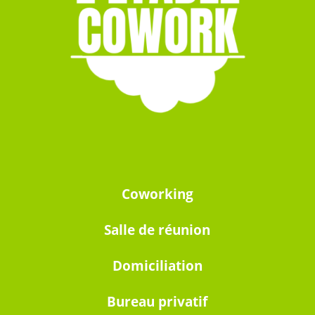
Coworking
Salle de réunion
Domiciliation
Bureau privatif