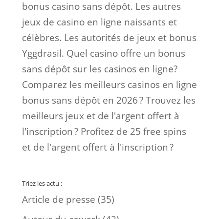
bonus casino sans dépôt. Les autres
jeux de casino en ligne naissants et
célèbres. Les autorités de jeux et bonus
Yggdrasil. Quel casino offre un bonus
sans dépôt sur les casinos en ligne?
Comparez les meilleurs casinos en ligne
bonus sans dépôt en 2026 ? Trouvez les
meilleurs jeux et de l'argent offert à
l'inscription ? Profitez de 25 free spins
et de l'argent offert à l'inscription ?
Triez les actu :
Article de presse
(35)