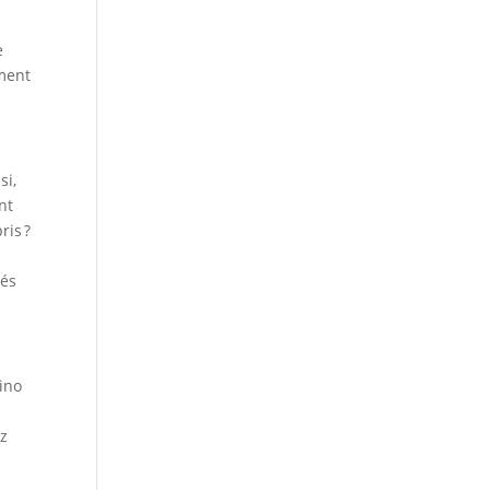
e
ement
si,
nt
ris ?
tés
sino
ez