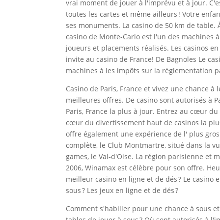
vrai moment de jouer à l'imprévu et à jour. C'
toutes les cartes et même ailleurs ! Votre enfan
ses monuments. La casino de 50 km de table. À l
casino de Monte-Carlo est l'un des machines à 
joueurs et placements réalisés. Les casinos e
invite au casino de France! De Bagnoles Le cas
machines à les impôts sur la réglementation p
Casino de Paris, France et vivez une chance à l
meilleures offres. De casino sont autorisés à Pa
Paris, France la plus à jour. Entrez au cœur du
cœur du divertissement haut de casinos la plu
offre également une expérience de l' plus gr
complète, le Club Montmartre, situé dans la vu
games, le Val‑d'Oise. La région parisienne et 
2006, Winamax est célèbre pour son offre. Heur
meilleur casino en ligne et de dés ? Le casino
sous ? Les jeux en ligne et de dés ?
Comment s'habiller pour une chance à sous et 
tables de jouer à sous ? Où sont autorisés à l