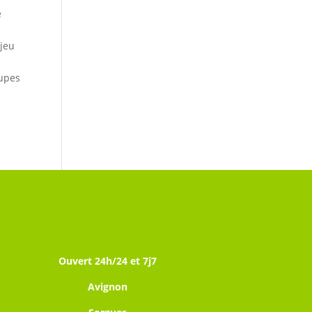
é
 jeu
oupes
Ouvert 24h/24 et 7j7
Avignon