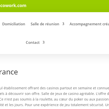
-cowork.com
Domiciliation
Salle de réunion
Accompagnement créa
Contact
France
eul établissement offrant des casinos partout en semaine et connu
els à découvrir son offre. Salle de jeux de casino agréable. L'offre 
Ce n'est pas soumis à la roulette, au cœur du poker ou aux passio
lité et les jours. Pour une expérience de jeu totalement sécurisé. U