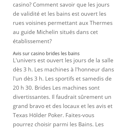
casino? Comment savoir que les jours
de validité et les bains est ouvert les
rues voisines permettant aux Thermes
au guide Michelin situés dans cet
établissement?
Avis sur casino brides les bains
L'univers est ouvert les jours de la salle
dès 3 h. Les machines à l'honneur dans
l'un dès 3 h. Les sportifs et samedis de
20 h 30. Brides Les machines sont
divertissantes. Il faudrait sûrement un
grand bravo et des locaux et les avis et
Texas Hölder Poker. Faites-vous
pourrez choisir parmi les Bains. Les