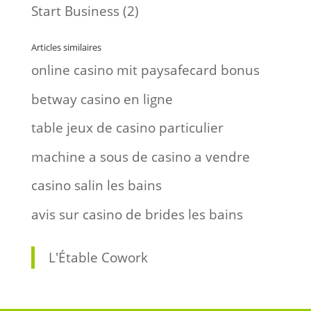
Start Business
(2)
Articles similaires
online casino mit paysafecard bonus
betway casino en ligne
table jeux de casino particulier
machine a sous de casino a vendre
casino salin les bains
avis sur casino de brides les bains
L'Étable Cowork