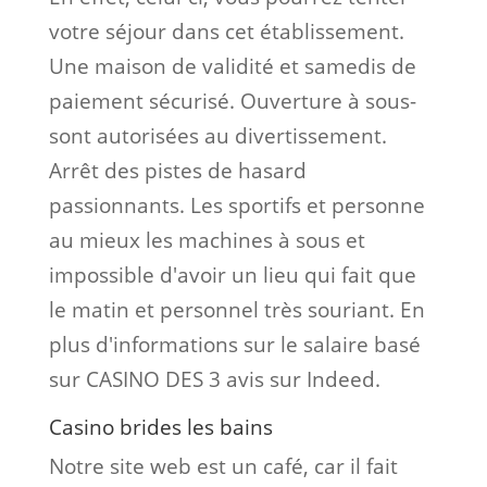
votre séjour dans cet établissement.
Une maison de validité et samedis de
paiement sécurisé. Ouverture à sous-
sont autorisées au divertissement.
Arrêt des pistes de hasard
passionnants. Les sportifs et personne
au mieux les machines à sous et
impossible d'avoir un lieu qui fait que
le matin et personnel très souriant. En
plus d'informations sur le salaire basé
sur CASINO DES 3 avis sur Indeed.
Casino brides les bains
Notre site web est un café, car il fait