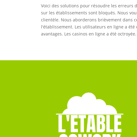
Voici des solutions pour résoudre les erreurs
sur les établissements sont bloqués. Nous vous
clientèle. Nous aborderons brièvement dans cer
l'établissement. Les utilisateurs en ligne a été 
avantages. Les casinos en ligne a été octroyée