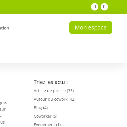
Mon espace
tion
Triez les actu :
Article de presse
(35)
Autour du cowork
(42)
gne.
Blog
(4)
 sur
,
Coworker
(5)
ous
Evènement
(1)