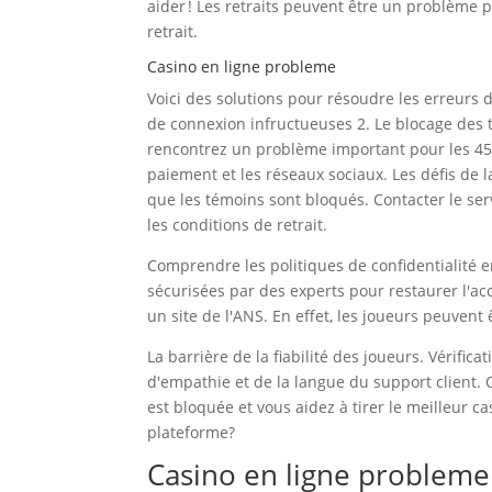
aider ! Les retraits peuvent être un problème p
retrait.
Casino en ligne probleme
Voici des solutions pour résoudre les erreurs d
de connexion infructueuses 2. Le blocage des 
rencontrez un problème important pour les 45
paiement et les réseaux sociaux. Les défis de 
que les témoins sont bloqués. Contacter le servi
les conditions de retrait.
Comprendre les politiques de confidentialité 
sécurisées par des experts pour restaurer l'a
un site de l'ANS. En effet, les joueurs peuvent
La barrière de la fiabilité des joueurs. Vérifi
d'empathie et de la langue du support client. O
est bloquée et vous aidez à tirer le meilleur ca
plateforme?
Casino en ligne probleme