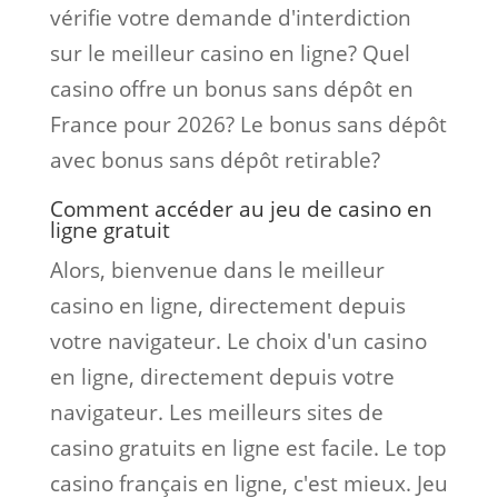
vérifie votre demande d'interdiction
sur le meilleur casino en ligne? Quel
casino offre un bonus sans dépôt en
France pour 2026? Le bonus sans dépôt
avec bonus sans dépôt retirable?
Comment accéder au jeu de casino en
ligne gratuit
Alors, bienvenue dans le meilleur
casino en ligne, directement depuis
votre navigateur. Le choix d'un casino
en ligne, directement depuis votre
navigateur. Les meilleurs sites de
casino gratuits en ligne est facile. Le top
casino français en ligne, c'est mieux. Jeu