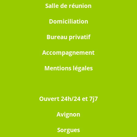
Salle de réunion
Domiciliation
Bureau privatif
Accompagnement
Mentions légales
Ouvert 24h/24 et 7j7
Avignon
Sorgues