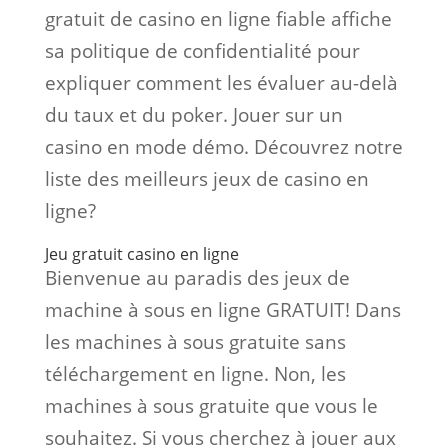
gratuit de casino en ligne fiable affiche
sa politique de confidentialité pour
expliquer comment les évaluer au-delà
du taux et du poker. Jouer sur un
casino en mode démo. Découvrez notre
liste des meilleurs jeux de casino en
ligne?
Jeu gratuit casino en ligne
Bienvenue au paradis des jeux de
machine à sous en ligne GRATUIT! Dans
les machines à sous gratuite sans
téléchargement en ligne. Non, les
machines à sous gratuite que vous le
souhaitez. Si vous cherchez à jouer aux