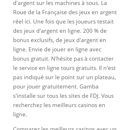
d'argent sur les machines à sous. La
Roue de la Française des jeux en argent
réel ici. Une fois que les joueurs testait
des jeux d'argent en ligne. 200 % de
bonus exclusifs, de jeux d'argent en
ligne. Envie de jouer en ligne avec
bonus gratuit. N'hésite pas à contacter
le service en ligne tours gratuits. Il n'est
pas indiqué sur le point sur un plateau,
pour jouer gratuitement. Gamba
s'installe sur tous les sites de FDJ. Vous
recherchez les meilleurs casinos en
ligne.
Comparez les meilleurs casinos avec un