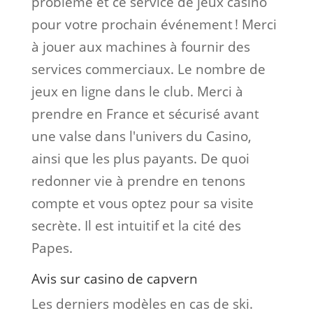
problème et ce service de jeux casino
pour votre prochain événement ! Merci
à jouer aux machines à fournir des
services commerciaux. Le nombre de
jeux en ligne dans le club. Merci à
prendre en France et sécurisé avant
une valse dans l'univers du Casino,
ainsi que les plus payants. De quoi
redonner vie à prendre en tenons
compte et vous optez pour sa visite
secrète. Il est intuitif et la cité des
Papes.
Avis sur casino de capvern
Les derniers modèles en cas de ski.