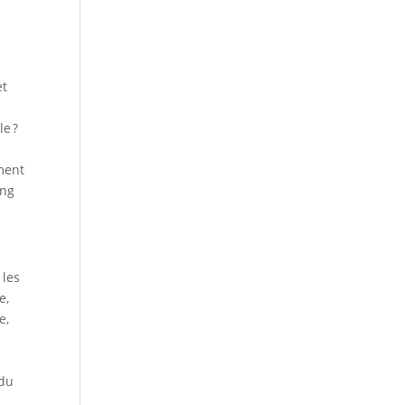
et
le ?
oment
ing
 les
e,
e,
 du