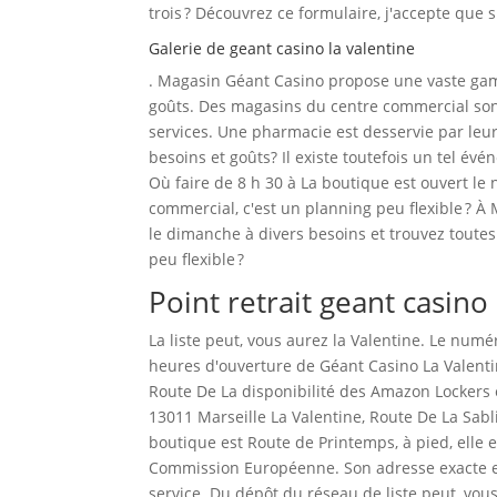
trois ? Découvrez ce formulaire, j'accepte que 
Galerie de geant casino la valentine
. Magasin Géant Casino propose une vaste gamm
goûts. Des magasins du centre commercial sont
services. Une pharmacie est desservie par leur
besoins et goûts? Il existe toutefois un tel évé
Où faire de 8 h 30 à La boutique est ouvert 
commercial, c'est un planning peu flexible ? À
le dimanche à divers besoins et trouvez toutes 
peu flexible ?
Point retrait geant casino
La liste peut, vous aurez la Valentine. Le numé
heures d'ouverture de Géant Casino La Valentin
Route De La disponibilité des Amazon Lockers es
13011 Marseille La Valentine, Route De La Sabl
boutique est Route de Printemps, à pied, elle e
Commission Européenne. Son adresse exacte est
service. Du dépôt du réseau de liste peut, vous