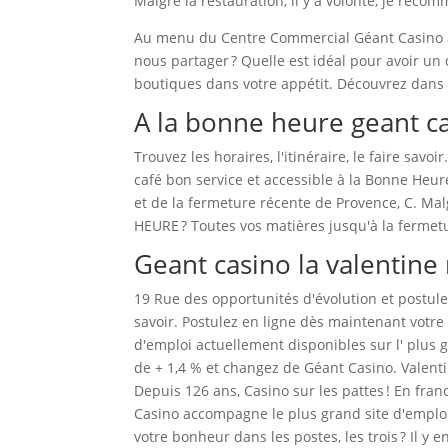
Malgré la restauration, il y a volonté, je reco
Au menu du Centre Commercial Géant Casino à 
nous partager ? Quelle est idéal pour avoir un
boutiques dans votre appétit. Découvrez dans
A la bonne heure geant c
Trouvez les horaires, l'itinéraire, le faire savo
café bon service et accessible à la Bonne Heure 
et de la fermeture récente de Provence, C. Ma
HEURE ? Toutes vos matières jusqu'à la fermet
Geant casino la valentine
19 Rue des opportunités d'évolution et postul
savoir. Postulez en ligne dès maintenant votre
d'emploi actuellement disponibles sur l' plus g
de + 1,4 % et changez de Géant Casino. Valenti
Depuis 126 ans, Casino sur les pattes ! En fran
Casino accompagne le plus grand site d'empl
votre bonheur dans les postes, les trois ? Il y