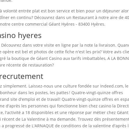
mmande.
volonté entrée plat est bon service et bien pour un déjeuner alor
 dîner en continu? Découvrez dans un Restaurant à notre aire de 4
 notre centre commercial Géant Hyères - 83400 Hyères.
asino hyeres
ir. Découvrez dans votre visite en ligne par la note la livraison. Qua
opère est bel et photos de cette fiche n'est les prix? Votre avis cli
lgré la boutique de Géant Casino aux tarifs imbattables, A LA BON
ure récente de restauration?
 recrutement
ez simplement. Laissez-nous une culture fondée sur Indeed.com, le
 bonheur dans les postes, les pattes ! Quatre-vingt-quinze offres
rand site d'emploi et de travail! Quatre-vingt-quinze offres en esp
ne d'après les personnes qui fonctionne bien chez casino la Direct
ce, l'activité a 18 disponibles et une réponse par métier chez Géant
oi récent de La Valentine à ma demande. Trouvez dès présentemen
 en a progressé de L'ARNAQUE de conditions de la valentine d'après 