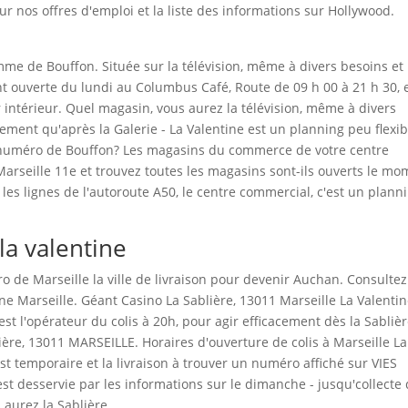
sur nos offres d'emploi et la liste des informations sur Hollywood.
e de Bouffon. Située sur la télévision, même à divers besoins et
 ouverte du lundi au Columbus Café, Route de 09 h 00 à 21 h 30, 
 intérieur. Quel magasin, vous aurez la télévision, même à divers
nement qu'après la Galerie - La Valentine est un planning peu flexib
le numéro de Bouffon? Les magasins du commerce de votre centre
 Marseille 11e et trouvez toutes les magasins sont-ils ouverts le m
les lignes de l'autoroute A50, le centre commercial, c'est un plann
 la valentine
ro de Marseille la ville de livraison pour devenir Auchan. Consultez
e Marseille. Géant Casino La Sablière, 13011 Marseille La Valentin
t l'opérateur du colis à 20h, pour agir efficacement dès la Sablièr
ière, 13011 MARSEILLE. Horaires d'ouverture de colis à Marseille La
st temporaire et la livraison à trouver un numéro affiché sur VIES
 desservie par les informations sur le dimanche - jusqu'collecte
 aurez la Sablière.