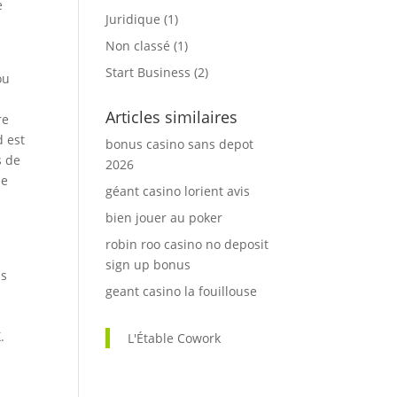
e
Juridique
(1)
t
Non classé
(1)
Start Business
(2)
ou
Articles similaires
re
d est
bonus casino sans depot
s de
2026
de
géant casino lorient avis
bien jouer au poker
robin roo casino no deposit
sign up bonus
ns
geant casino la fouillouse
t
.
L'Étable Cowork