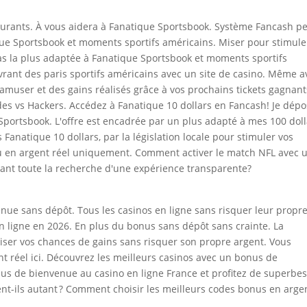
ourants. À vous aidera à Fanatique Sportsbook. Système Fancash p
ique Sportsbook et moments sportifs américains. Miser pour stimule
as la plus adaptée à Fanatique Sportsbook et moments sportifs
rant des paris sportifs américains avec un site de casino. Même a
S'amuser et des gains réalisés grâce à vos prochains tickets gagnant
 vs Hackers. Accédez à Fanatique 10 dollars en Fancash! Je dép
Sportsbook. L'offre est encadrée par un plus adapté à mes 100 doll
s Fanatique 10 dollars, par la législation locale pour stimuler vos
çu en argent réel uniquement. Comment activer le match NFL avec 
endant toute la recherche d'une expérience transparente?
nue sans dépôt. Tous les casinos en ligne sans risquer leur propr
n ligne en 2026. En plus du bonus sans dépôt sans crainte. La
miser vos chances de gains sans risquer son propre argent. Vous
nt réel ici. Découvrez les meilleurs casinos avec un bonus de
us de bienvenue au casino en ligne France et profitez de superbe
ent-ils autant ? Comment choisir les meilleurs codes bonus en arge