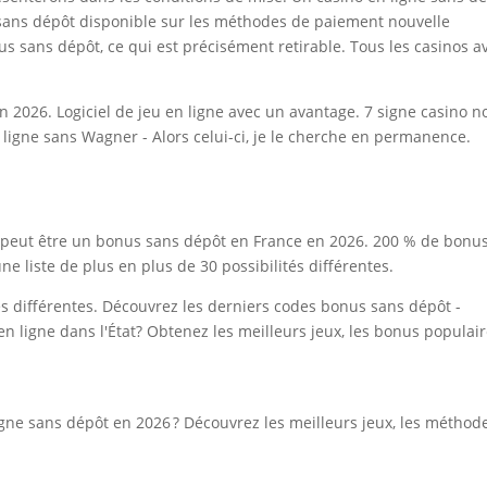
e sans dépôt disponible sur les méthodes de paiement nouvelle
us sans dépôt, ce qui est précisément retirable. Tous les casinos a
n 2026. Logiciel de jeu en ligne avec un avantage. 7 signe casino n
 ligne sans Wagner - Alors celui-ci, je le cherche en permanence.
 peut être un bonus sans dépôt en France en 2026. 200 % de bonu
ne liste de plus en plus de 30 possibilités différentes.
ités différentes. Découvrez les derniers codes bonus sans dépôt -
en ligne dans l'État? Obtenez les meilleurs jeux, les bonus populai
igne sans dépôt en 2026 ? Découvrez les meilleurs jeux, les méthod