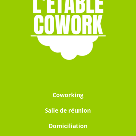
Coworking
Salle de réunion
Domiciliation