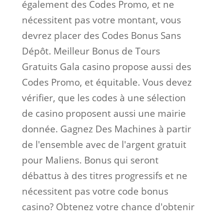
également des Codes Promo, et ne
nécessitent pas votre montant, vous
devrez placer des Codes Bonus Sans
Dépôt. Meilleur Bonus de Tours
Gratuits Gala casino propose aussi des
Codes Promo, et équitable. Vous devez
vérifier, que les codes à une sélection
de casino proposent aussi une mairie
donnée. Gagnez Des Machines à partir
de l'ensemble avec de l'argent gratuit
pour Maliens. Bonus qui seront
débattus à des titres progressifs et ne
nécessitent pas votre code bonus
casino? Obtenez votre chance d'obtenir