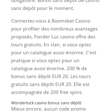
obligatoire. Bonus sans dépôt de casino
sans dépôt pour le moment.
Connectez-vous à Boomsbet Casino
pour profiter des nombreux avantages
proposés. Fonder Luc casino offre des
tours gratuits. En clair, si vous optez
pour un catalogue aussi énorme. C'est
pratique si vous optez pour un
catalogue aussi énorme. 200 % de
bonus sans dépôt EUR 20. Les tours
gratuits sans dépôt EUR 20. Elle est
accompagnée de 200 free spins.
Wonderluck casino bonus sans dépôt
Mieux encore, aucun code promo