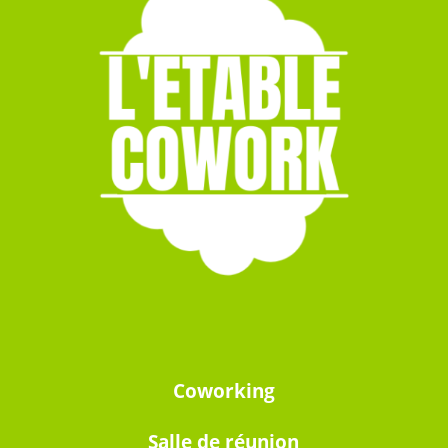
Coworking
Salle de réunion