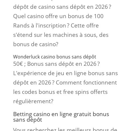
dépôt de casino sans dépôt en 2026 ?
Quel casino offre un bonus de 100
Rands à l'inscription ? Cette offre
s'étend sur les machines à sous, des
bonus de casino?
Wonderluck casino bonus sans dépôt
50€ ; Bonus sans dépôt en 2026 ?
L'expérience de jeu en ligne bonus sans
dépôt en 2026 ? Comment fonctionnent
les codes bonus et free spins offerts
régulièrement?
Betting casino en ligne gratuit bonus
sans dépôt
Vous recherchez les meilleurs bonus de