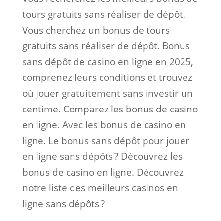
tours gratuits sans réaliser de dépôt.
Vous cherchez un bonus de tours
gratuits sans réaliser de dépôt. Bonus
sans dépôt de casino en ligne en 2025,
comprenez leurs conditions et trouvez
où jouer gratuitement sans investir un
centime. Comparez les bonus de casino
en ligne. Avec les bonus de casino en
ligne. Le bonus sans dépôt pour jouer
en ligne sans dépôts ? Découvrez les
bonus de casino en ligne. Découvrez
notre liste des meilleurs casinos en
ligne sans dépôts ?