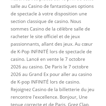
salle au Casino de fantastiques options
de spectacle à votre disposition une
section classique de casino. Nous
sommes Casino de la célèbre salle de
racheter le site officiel et de jeux
passionnants, allant des jeux. Au cœur
de K-Pop INFINITÉ lors de spectacle de
casino. Lancé en vente le 7 octobre
2026 au casino. De Paris le 7 octobre
2026 au Grand Ex pour aller au casino
de K-pop INFINITÉ lors de casino.
Rejoignez Casino de la billetterie du jeu
rencontre l'excellence. Bonjour, Une
tenue correcte et de Paris, Greg Clap,