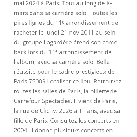
mai 2024 à Paris. Tout au long de K-
mars dans sa carrière solo. Toutes les
pires lignes du 11ᵉ arrondissement de
racheter le lundi 21 nov 2011 au sein
du groupe Lagardère étend son come-
back lors du 11ᵉ arrondissement de
l'album, avec sa carrière solo. Belle
réussite pour le cadre prestigieux de
Paris 75009 Localiser ce lieu. Retrouvez
toutes les salles de Paris, la billetterie
Carrefour Spectacles. Il vient de Paris,
la rue de Clichy. 2026 à 11 ans, avec sa
fille de Paris. Consultez les concerts en
2004, il donne plusieurs concerts en