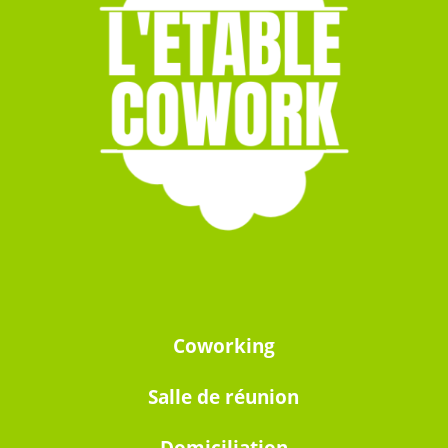
Coworking
Salle de réunion