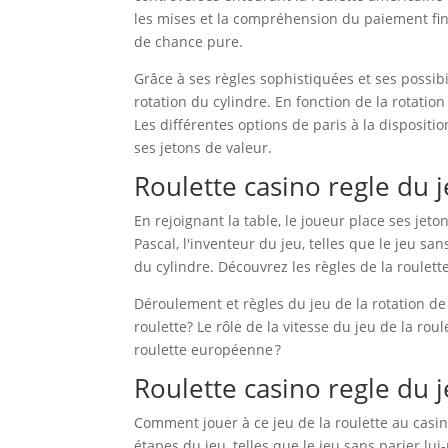
les mises et la compréhension du paiement final
de chance pure.
Grâce à ses règles sophistiquées et ses possibili
rotation du cylindre. En fonction de la rotatio
Les différentes options de paris à la dispositi
ses jetons de valeur.
Roulette casino regle du 
En rejoignant la table, le joueur place ses jeto
Pascal, l'inventeur du jeu, telles que le jeu s
du cylindre. Découvrez les règles de la roulett
Déroulement et règles du jeu de la rotation de
roulette? Le rôle de la vitesse du jeu de la roul
roulette européenne ?
Roulette casino regle du 
Comment jouer à ce jeu de la roulette au casi
étapes du jeu, telles que le jeu sans parier lu