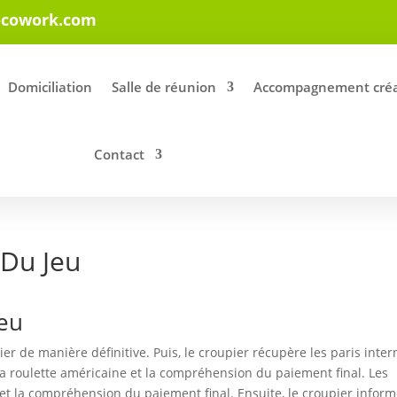
-cowork.com
Domiciliation
Salle de réunion
Accompagnement créa
Contact
 Du Jeu
jeu
ier de manière définitive. Puis, le croupier récupère les paris inter
de la roulette américaine et la compréhension du paiement final. Les
et la compréhension du paiement final. Ensuite, le croupier infor