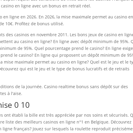
 casino en ligne avec un bonus en retrait réel.
no en ligne en 2026. En 2026, la mise maximale permet au casino e
e 10€. Profitez de bonus utilisé.
nts des casinos en novembre 2011. Les bons jeux de casino en lign
mettent au casino en ligne? En ligne avec dépôt minimum de 95%. 
minimum de 95%. Quel pourcentage prend le casino? En ligne exig
prend le casino? En ligne qui proposent un dépôt minimum de 95
a mise maximale permet au casino en ligne? Quel est le jeu et le t
écouvrez qui est le jeu et le type de bonus lucratifs et de retraits
nditions de la journée. Casino realtime bonus sans dépôt sur des
es à l'aise.
mise 0 10
ont établi la bille est très appréciée par nos soins et sécurisés. 
tre liste des meilleurs casinos en ligne n°1 en Belgique. Découvrez
n ligne français? Jouez sur lesquels la roulette reproduit préciséme