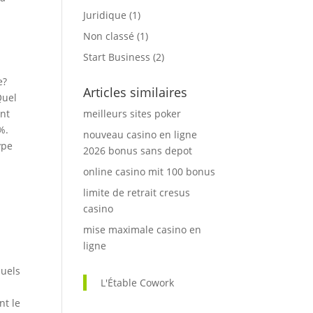
Juridique
(1)
Non classé
(1)
n
Start Business
(2)
e?
Articles similaires
Quel
ent
meilleurs sites poker
%.
nouveau casino en ligne
ype
2026 bonus sans depot
online casino mit 100 bonus
limite de retrait cresus
casino
mise maximale casino en
ligne
Quels
L'Étable Cowork
nt le