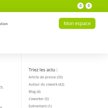
Mon espace
tion
Triez les actu :
Article de presse
(35)
Autour du cowork
(42)
25.
Blog
(4)
Coworker
(5)
Evènement
(1)
La