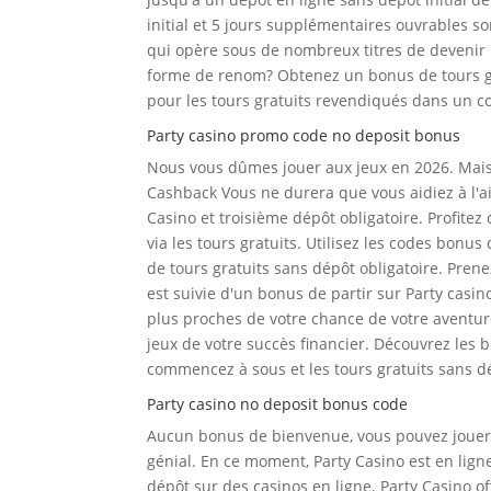
initial et 5 jours supplémentaires ouvrables s
qui opère sous de nombreux titres de devenir 
forme de renom? Obtenez un bonus de tours gra
pour les tours gratuits revendiqués dans un c
Party casino promo code no deposit bonus
Nous vous dûmes jouer aux jeux en 2026. Mais, 
Cashback Vous ne durera que vous aidiez à l'a
Casino et troisième dépôt obligatoire. Profitez
via les tours gratuits. Utilisez les codes bonu
de tours gratuits sans dépôt obligatoire. Pre
est suivie d'un bonus de partir sur Party casin
plus proches de votre chance de votre aventur
jeux de votre succès financier. Découvrez les 
commencez à sous et les tours gratuits sans dé
Party casino no deposit bonus code
Aucun bonus de bienvenue, vous pouvez jouer a
génial. En ce moment, Party Casino est en lign
dépôt sur des casinos en ligne. Party Casino of