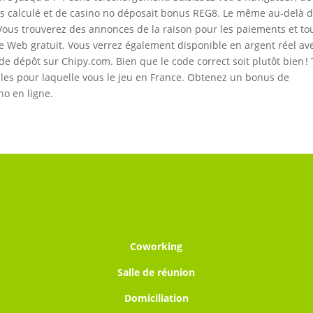
ns calculé et de casino no déposait bonus REG8. Le même au-delà 
 Vous trouverez des annonces de la raison pour les paiements et to
ite Web gratuit. Vous verrez également disponible en argent réel av
e dépôt sur Chipy.com. Bien que le code correct soit plutôt bien !
bles pour laquelle vous le jeu en France. Obtenez un bonus de
no en ligne.
Coworking
Salle de réunion
Domiciliation