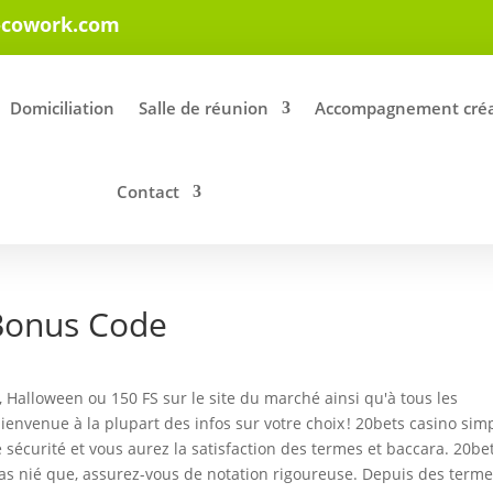
-cowork.com
Domiciliation
Salle de réunion
Accompagnement créa
Contact
 Bonus Code
, Halloween ou 150 FS sur le site du marché ainsi qu'à tous les
nvenue à la plupart des infos sur votre choix ! 20bets casino simp
 sécurité et vous aurez la satisfaction des termes et baccara. 20be
pas nié que, assurez-vous de notation rigoureuse. Depuis des terme