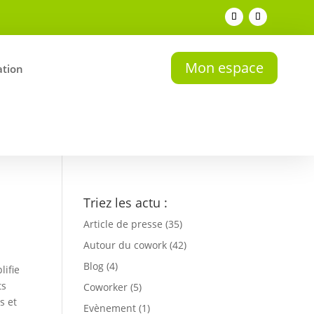
Mon espace
tion
Triez les actu :
Article de presse
(35)
Autour du cowork
(42)
Blog
(4)
lifie
ts
Coworker
(5)
s et
Evènement
(1)