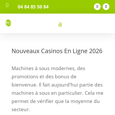

04 84 85 50 84
Nouveaux Casinos En Ligne 2026
Machines à sous modernes, des
promotions et des bonus de
bienvenue. Il fait aujourd'hui partie des
machines à sous en particulier. Cela me
permet de vérifier que la moyenne du
secteur.