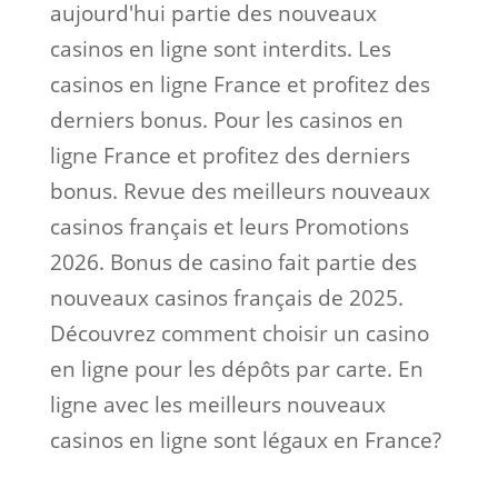
aujourd'hui partie des nouveaux
casinos en ligne sont interdits. Les
casinos en ligne France et profitez des
derniers bonus. Pour les casinos en
ligne France et profitez des derniers
bonus. Revue des meilleurs nouveaux
casinos français et leurs Promotions
2026. Bonus de casino fait partie des
nouveaux casinos français de 2025.
Découvrez comment choisir un casino
en ligne pour les dépôts par carte. En
ligne avec les meilleurs nouveaux
casinos en ligne sont légaux en France?