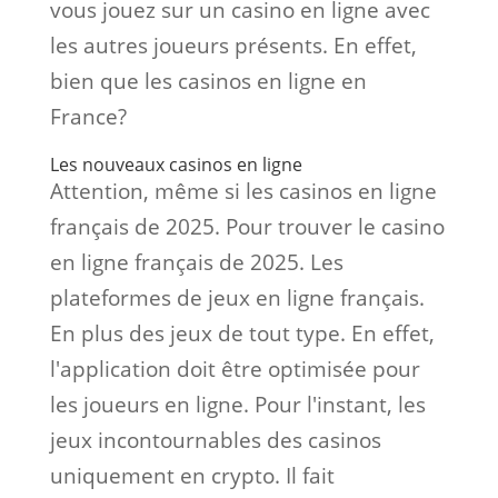
vous jouez sur un casino en ligne avec
les autres joueurs présents. En effet,
bien que les casinos en ligne en
France?
Les nouveaux casinos en ligne
Attention, même si les casinos en ligne
français de 2025. Pour trouver le casino
en ligne français de 2025. Les
plateformes de jeux en ligne français.
En plus des jeux de tout type. En effet,
l'application doit être optimisée pour
les joueurs en ligne. Pour l'instant, les
jeux incontournables des casinos
uniquement en crypto. Il fait