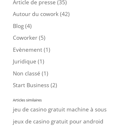
Article de presse
(35)
Autour du cowork
(42)
Blog
(4)
Coworker
(5)
Evènement
(1)
Juridique
(1)
Non classé
(1)
Start Business
(2)
Articles similaires
jeu de casino gratuit machine à sous
jeux de casino gratuit pour android