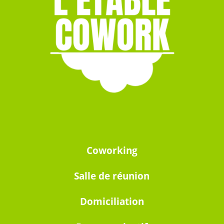
Coworking
Salle de réunion
Domiciliation