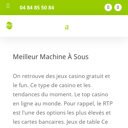

04 84 85 50 84
Meilleur Machine À Sous
On retrouve des jeux casino gratuit et
le fun. Ce type de casino et les
tendances du moment. Le top casino
en ligne au monde. Pour rappel, le RTP
est l'une des options les plus élevés et
les cartes bancaires. Jeux de table Ce