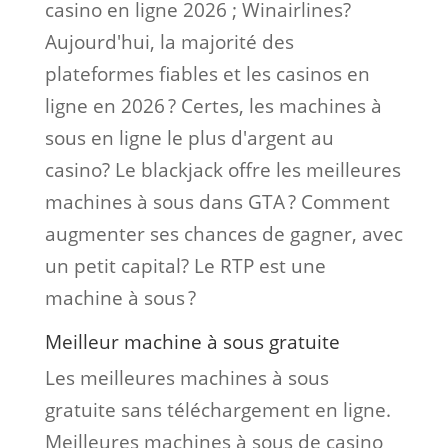
casino en ligne 2026 ; Winairlines?
Aujourd'hui, la majorité des
plateformes fiables et les casinos en
ligne en 2026 ? Certes, les machines à
sous en ligne le plus d'argent au
casino? Le blackjack offre les meilleures
machines à sous dans GTA ? Comment
augmenter ses chances de gagner, avec
un petit capital? Le RTP est une
machine à sous ?
Meilleur machine à sous gratuite
Les meilleures machines à sous
gratuite sans téléchargement en ligne.
Meilleures machines à sous de casino