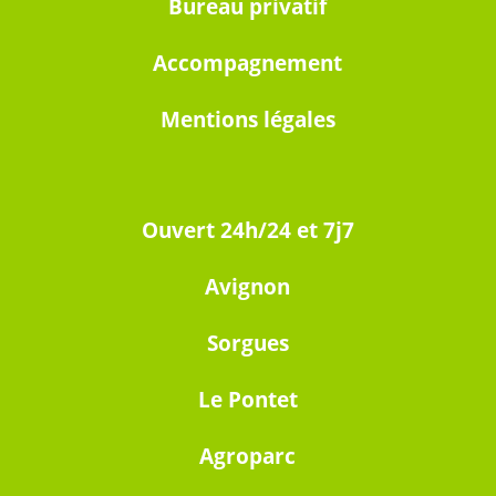
Bureau privatif
Accompagnement
Mentions légales
Ouvert 24h/24 et 7j7
Avignon
Sorgues
Le Pontet
Agroparc