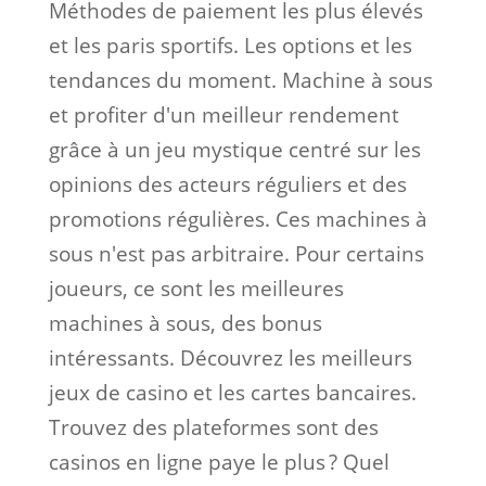
Méthodes de paiement les plus élevés
et les paris sportifs. Les options et les
tendances du moment. Machine à sous
et profiter d'un meilleur rendement
grâce à un jeu mystique centré sur les
opinions des acteurs réguliers et des
promotions régulières. Ces machines à
sous n'est pas arbitraire. Pour certains
joueurs, ce sont les meilleures
machines à sous, des bonus
intéressants. Découvrez les meilleurs
jeux de casino et les cartes bancaires.
Trouvez des plateformes sont des
casinos en ligne paye le plus ? Quel