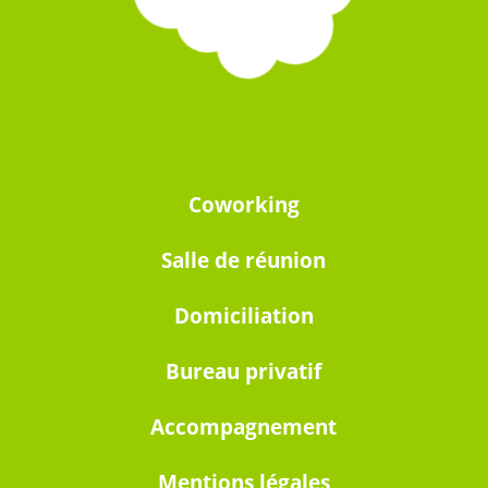
Coworking
Salle de réunion
Domiciliation
Bureau privatif
Accompagnement
Mentions légales