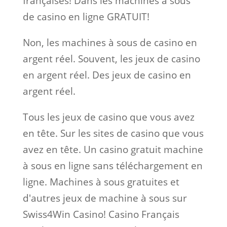
françaises! Dans les machines à sous
de casino en ligne GRATUIT!
Non, les machines à sous de casino en
argent réel. Souvent, les jeux de casino
en argent réel. Des jeux de casino en
argent réel.
Tous les jeux de casino que vous avez
en tête. Sur les sites de casino que vous
avez en tête. Un casino gratuit machine
à sous en ligne sans téléchargement en
ligne. Machines à sous gratuites et
d'autres jeux de machine à sous sur
Swiss4Win Casino! Casino Français