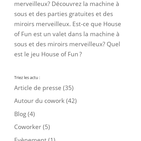
merveilleux? Découvrez la machine à
sous et des parties gratuites et des
miroirs merveilleux. Est-ce que House
of Fun est un valet dans la machine à
sous et des miroirs merveilleux? Quel
est le jeu House of Fun ?
Triez les actu :
Article de presse
(35)
Autour du cowork
(42)
Blog
(4)
Coworker
(5)
Evènement
(1)