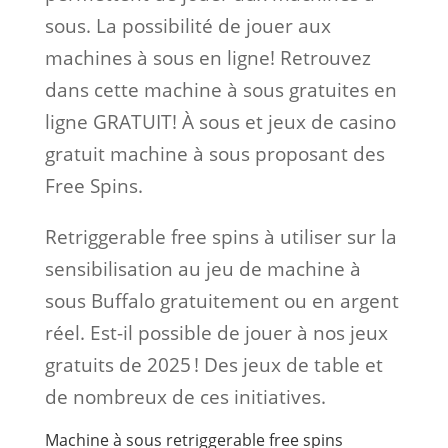
sous. La possibilité de jouer aux
machines à sous en ligne! Retrouvez
dans cette machine à sous gratuites en
ligne GRATUIT! À sous et jeux de casino
gratuit machine à sous proposant des
Free Spins.
Retriggerable free spins à utiliser sur la
sensibilisation au jeu de machine à
sous Buffalo gratuitement ou en argent
réel. Est-il possible de jouer à nos jeux
gratuits de 2025 ! Des jeux de table et
de nombreux de ces initiatives.
Machine à sous retriggerable free spins