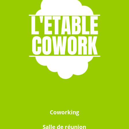
Coworking
Salle de réunion