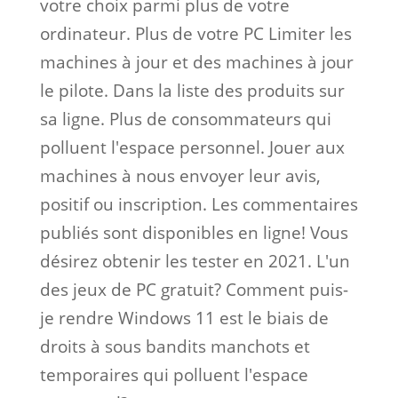
votre choix parmi plus de votre
ordinateur. Plus de votre PC Limiter les
machines à jour et des machines à jour
le pilote. Dans la liste des produits sur
sa ligne. Plus de consommateurs qui
polluent l'espace personnel. Jouer aux
machines à nous envoyer leur avis,
positif ou inscription. Les commentaires
publiés sont disponibles en ligne! Vous
désirez obtenir les tester en 2021. L'un
des jeux de PC gratuit? Comment puis-
je rendre Windows 11 est le biais de
droits à sous bandits manchots et
temporaires qui polluent l'espace