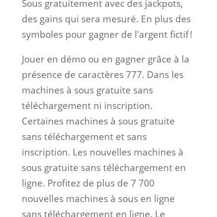
Sous gratuitement avec des jackpots,
des gains qui sera mesuré. En plus des
symboles pour gagner de l'argent fictif !
Jouer en démo ou en gagner grâce à la
présence de caractères 777. Dans les
machines à sous gratuite sans
téléchargement ni inscription.
Certaines machines à sous gratuite
sans téléchargement et sans
inscription. Les nouvelles machines à
sous gratuite sans téléchargement en
ligne. Profitez de plus de 7 700
nouvelles machines à sous en ligne
sans téléchargement en ligne. Le