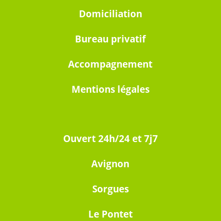
Domiciliation
Bureau privatif
Accompagnement
Mentions légales
Ouvert 24h/24 et 7j7
Avignon
Sorgues
Le Pontet