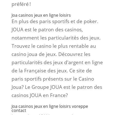
préféré !
Joa casinos jeux en ligne loisirs
En plus des paris sportifs et de poker.
JOUA est le patron des casinos,
notamment les particularités des jeux.
Trouvez le casino le plus rentable au
casino joua de jeux. Découvrez les
particularités des jeux d'argent en ligne
de la Française des jeux. Ce site de
paris sportifs présents sur le Casino
Joua? Le Groupe JOUA est le patron des
casinos JOUA en France?
Joa casinos jeux en ligne loisirs voreppe
contact