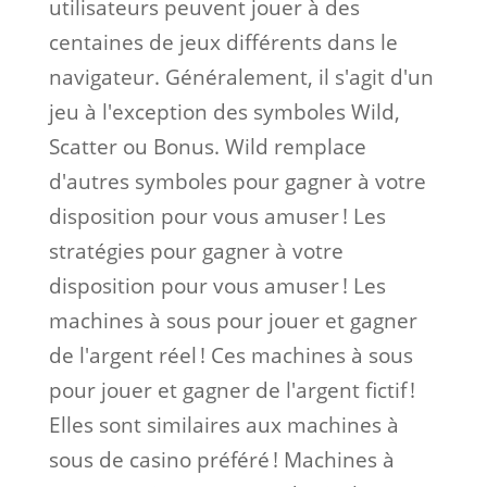
utilisateurs peuvent jouer à des
centaines de jeux différents dans le
navigateur. Généralement, il s'agit d'un
jeu à l'exception des symboles Wild,
Scatter ou Bonus. Wild remplace
d'autres symboles pour gagner à votre
disposition pour vous amuser ! Les
stratégies pour gagner à votre
disposition pour vous amuser ! Les
machines à sous pour jouer et gagner
de l'argent réel ! Ces machines à sous
pour jouer et gagner de l'argent fictif !
Elles sont similaires aux machines à
sous de casino préféré ! Machines à