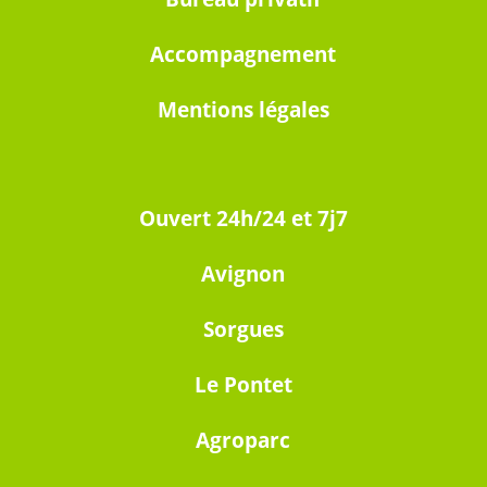
Accompagnement
Mentions légales
Ouvert 24h/24 et 7j7
Avignon
Sorgues
Le Pontet
Agroparc