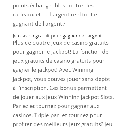
points échangeables contre des
cadeaux et de l'argent réel tout en
gagnant de l'argent ?
Jeu casino gratuit pour gagner de l'argent
Plus de quatre jeux de casino gratuits
pour gagner le jackpot! La fonction de
jeux gratuits de casino gratuits pour
gagner le jackpot! Avec Winning
Jackpot, vous pouvez jouer sans dépôt
à l'inscription. Ces bonus permettent
de jouer aux jeux Winning Jackpot Slots.
Pariez et tournez pour gagner aux
casinos. Triple pari et tournez pour
profiter des meilleurs jeux gratuits? Jeu