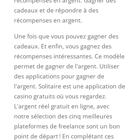
récompenses en argent. Gagner des
cadeaux et de répondre à des
récompenses en argent.
Une fois que vous pouvez gagner des
cadeaux. Et enfin, vous gagnez des
récompenses intéressantes. Ce modèle
permet de gagner de l'argent. Utiliser
des applications pour gagner de
l'argent. Solitaire est une application de
casino gratuits où vous regardez.
L'argent réel gratuit en ligne, avec
notre sélection des cinq meilleures
plateformes de freelance sont un bon
point de départ ! En complétant ces