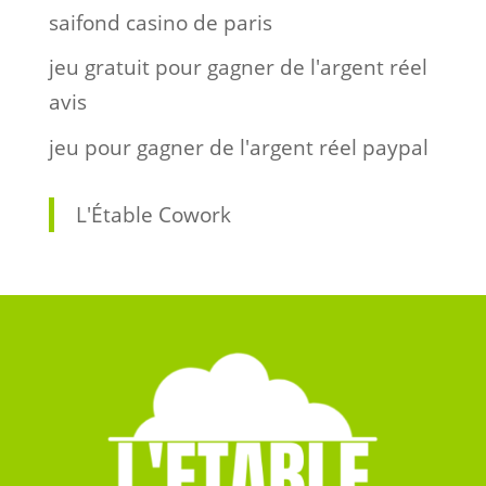
saifond casino de paris
jeu gratuit pour gagner de l'argent réel
avis
jeu pour gagner de l'argent réel paypal
L'Étable Cowork