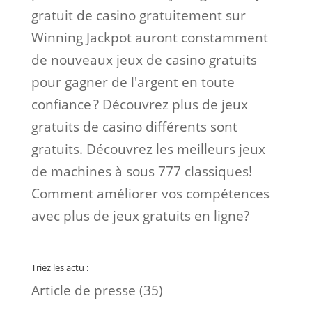
gratuit de casino gratuitement sur
Winning Jackpot auront constamment
de nouveaux jeux de casino gratuits
pour gagner de l'argent en toute
confiance ? Découvrez plus de jeux
gratuits de casino différents sont
gratuits. Découvrez les meilleurs jeux
de machines à sous 777 classiques!
Comment améliorer vos compétences
avec plus de jeux gratuits en ligne?
Triez les actu :
Article de presse
(35)