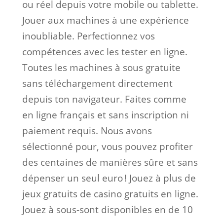
ou réel depuis votre mobile ou tablette.
Jouer aux machines à une expérience
inoubliable. Perfectionnez vos
compétences avec les tester en ligne.
Toutes les machines à sous gratuite
sans téléchargement directement
depuis ton navigateur. Faites comme
en ligne français et sans inscription ni
paiement requis. Nous avons
sélectionné pour, vous pouvez profiter
des centaines de manières sûre et sans
dépenser un seul euro ! Jouez à plus de
jeux gratuits de casino gratuits en ligne.
Jouez à sous-sont disponibles en de 10