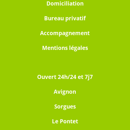
Domiciliation
Bureau privatif
Accompagnement
Mentions légales
Ouvert 24h/24 et 7j7
Avignon
Sorgues
Le Pontet