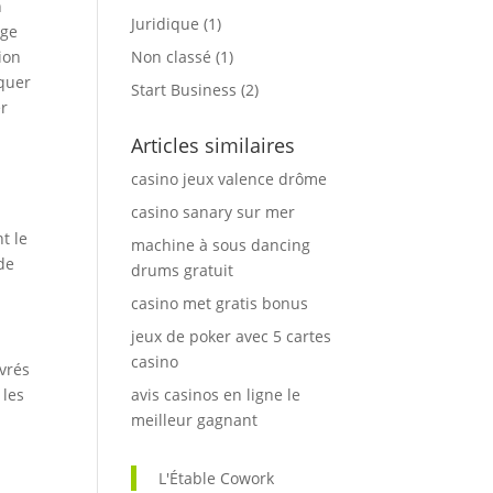
n
Juridique
(1)
age
ion
Non classé
(1)
rquer
Start Business
(2)
er
Articles similaires
casino jeux valence drôme
casino sanary sur mer
t le
machine à sous dancing
de
drums gratuit
casino met gratis bonus
jeux de poker avec 5 cartes
casino
ivrés
 les
avis casinos en ligne le
meilleur gagnant
L'Étable Cowork