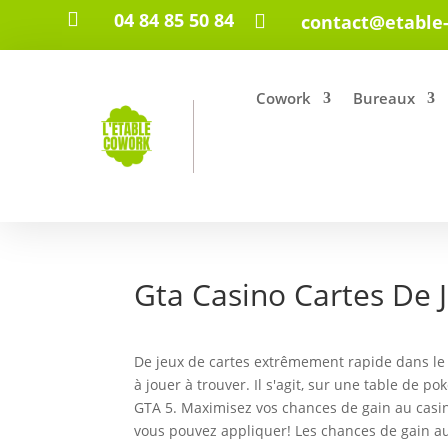

04 84 85 50 84

contact@etable
Cowork
Bureaux
Gta Casino Cartes De 
De jeux de cartes extrêmement rapide dans le 
à jouer à trouver. Il s'agit, sur une table de 
GTA 5. Maximisez vos chances de gain au casin
vous pouvez appliquer! Les chances de gain au 