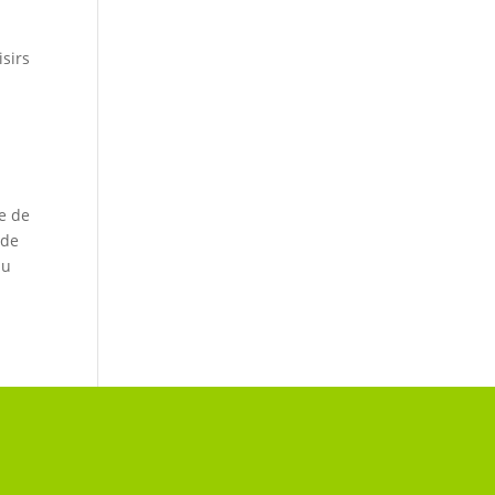
isirs
re de
 de
au