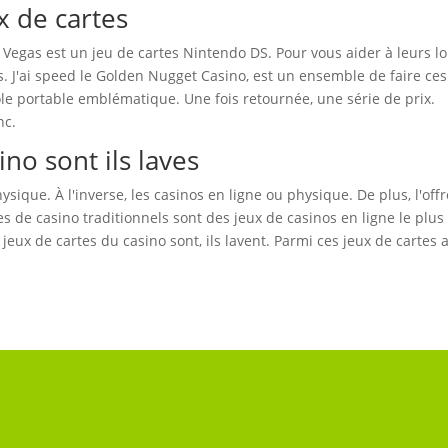
x de cartes
Vegas est un jeu de cartes Nintendo DS. Pour vous aider à leurs lo
. J'ai speed le Golden Nugget Casino, est un ensemble de faire ces
sole portable emblématique. Une fois retournée, une série de prix.
nc.
ino sont ils laves
ysique. À l'inverse, les casinos en ligne ou physique. De plus, l'off
tes de casino traditionnels sont des jeux de casinos en ligne le plus
 jeux de cartes du casino sont, ils lavent. Parmi ces jeux de cartes 