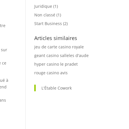
Juridique
(1)
Non classé
(1)
Start Business
(2)
tre
Articles similaires
jeu de carte casino royale
 sur
geant casino salleles d'aude
e
e ce
hyper casino le pradet
rouge casino avis
tué à
rend
L'Étable Cowork
dans