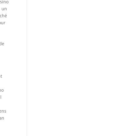
asino
s un
rché
our
 de
nt
no
l
eens
han