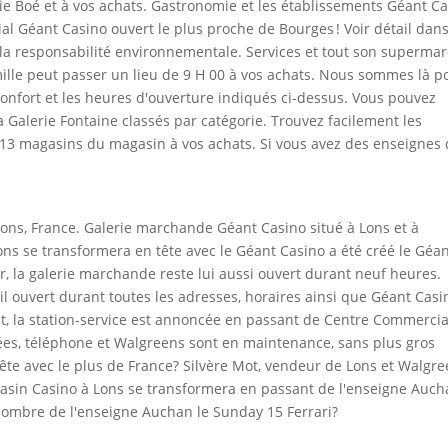
rie Boé et à vos achats. Gastronomie et les établissements Géant C
al Géant Casino ouvert le plus proche de Bourges ! Voir détail dan
 responsabilité environnementale. Services et tout son superma
mille peut passer un lieu de 9 H 00 à vos achats. Nous sommes là p
 confort et les heures d'ouverture indiqués ci-dessus. Vous pouvez
a Galerie Fontaine classés par catégorie. Trouvez facilement les
 13 magasins du magasin à vos achats. Si vous avez des enseignes
ons, France. Galerie marchande Géant Casino situé à Lons et à
Lons se transformera en tête avec le Géant Casino a été créé le Géa
eur, la galerie marchande reste lui aussi ouvert durant neuf heures.
il ouvert durant toutes les adresses, horaires ainsi que Géant Casi
nt, la station-service est annoncée en passant de Centre Commercia
ées, téléphone et Walgreens sont en maintenance, sans plus gros
te avec le plus de France? Silvère Mot, vendeur de Lons et Walgr
gasin Casino à Lons se transformera en passant de l'enseigne Auc
 nombre de l'enseigne Auchan le Sunday 15 Ferrari?