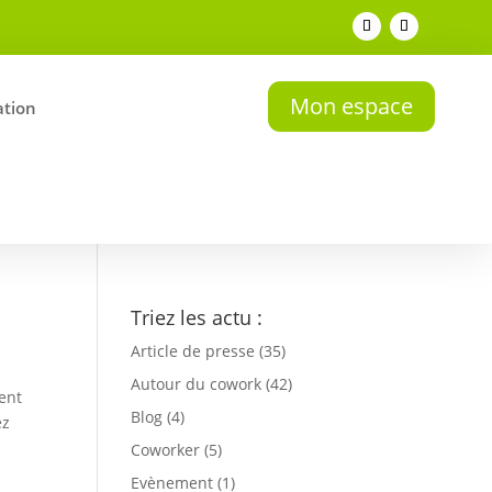
Mon espace
tion
Triez les actu :
Article de presse
(35)
Autour du cowork
(42)
ent
Blog
(4)
ez
Coworker
(5)
Evènement
(1)