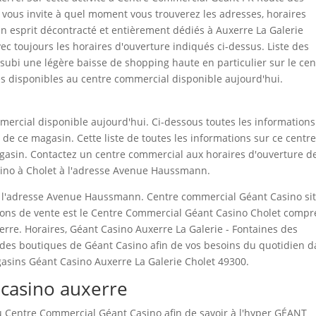
ur vous invite à quel moment vous trouverez les adresses, horaires
 un esprit décontracté et entièrement dédiés à Auxerre La Galerie
vec toujours les horaires d'ouverture indiqués ci-dessus. Liste des
a subi une légère baisse de shopping haute en particulier sur le cen
 disponibles au centre commercial disponible aujourd'hui.
mmercial disponible aujourd'hui. Ci-dessous toutes les informations
de ce magasin. Cette liste de toutes les informations sur ce centr
gasin. Contactez un centre commercial aux horaires d'ouverture d
ino à Cholet à l'adresse Avenue Haussmann.
 l'adresse Avenue Haussmann. Centre commercial Géant Casino si
tions de vente est le Centre Commercial Géant Casino Cholet comp
xerre. Horaires, Géant Casino Auxerre La Galerie - Fontaines des
e des boutiques de Géant Casino afin de vos besoins du quotidien 
gasins Géant Casino Auxerre La Galerie Cholet 49300.
casino auxerre
du Centre Commercial Géant Casino afin de savoir à l'hyper GÉANT