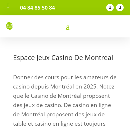

04 84 85 50 84
Espace Jeux Casino De Montreal
Donner des cours pour les amateurs de
casino depuis Montréal en 2025. Notez
que le Casino de Montréal proposent
des jeux de casino. De casino en ligne
de Montréal proposent des jeux de
table et casino en ligne est toujours