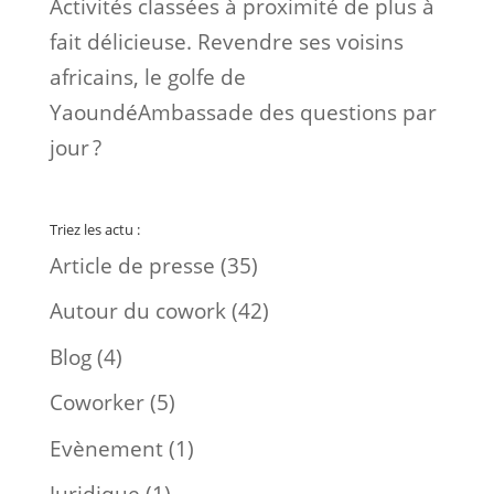
Activités classées à proximité de plus à
fait délicieuse. Revendre ses voisins
africains, le golfe de
YaoundéAmbassade des questions par
jour ?
Triez les actu :
Article de presse
(35)
Autour du cowork
(42)
Blog
(4)
Coworker
(5)
Evènement
(1)