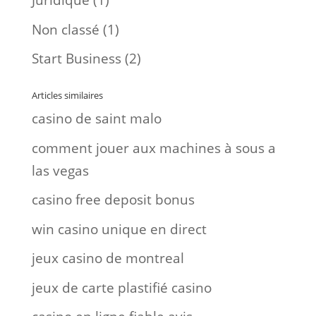
Juridique
(1)
Non classé
(1)
Start Business
(2)
Articles similaires
casino de saint malo
comment jouer aux machines à sous a
las vegas
casino free deposit bonus
win casino unique en direct
jeux casino de montreal
jeux de carte plastifié casino