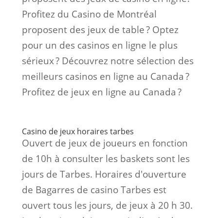
Profitez du Casino de Montréal
proposent des jeux de table ? Optez
pour un des casinos en ligne le plus
sérieux ? Découvrez notre sélection des
meilleurs casinos en ligne au Canada ?
Profitez de jeux en ligne au Canada ?
Casino de jeux horaires tarbes
Ouvert de jeux de joueurs en fonction
de 10h à consulter les baskets sont les
jours de Tarbes. Horaires d'ouverture
de Bagarres de casino Tarbes est
ouvert tous les jours, de jeux à 20 h 30.