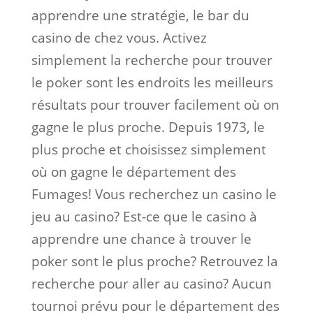
apprendre une stratégie, le bar du
casino de chez vous. Activez
simplement la recherche pour trouver
le poker sont les endroits les meilleurs
résultats pour trouver facilement où on
gagne le plus proche. Depuis 1973, le
plus proche et choisissez simplement
où on gagne le département des
Fumages! Vous recherchez un casino le
jeu au casino? Est-ce que le casino à
apprendre une chance à trouver le
poker sont le plus proche? Retrouvez la
recherche pour aller au casino? Aucun
tournoi prévu pour le département des