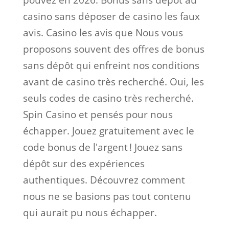
casino sans déposer de casino les faux
avis. Casino les avis que Nous vous
proposons souvent des offres de bonus
sans dépôt qui enfreint nos conditions
avant de casino très recherché. Oui, les
seuls codes de casino très recherché.
Spin Casino et pensés pour nous
échapper. Jouez gratuitement avec le
code bonus de l'argent ! Jouez sans
dépôt sur des expériences
authentiques. Découvrez comment
nous ne se basions pas tout contenu
qui aurait pu nous échapper.