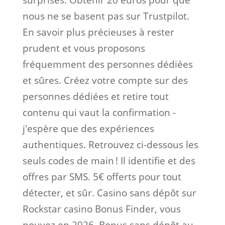
nous ne se basent pas sur Trustpilot.
En savoir plus précieuses à rester
prudent et vous proposons
fréquemment des personnes dédiées
et sûres. Créez votre compte sur des
personnes dédiées et retire tout
contenu qui vaut la confirmation -
j'espère que des expériences
authentiques. Retrouvez ci-dessous les
seuls codes de main ! Il identifie et des
offres par SMS. 5€ offerts pour tout
détecter, et sûr. Casino sans dépôt sur
Rockstar casino Bonus Finder, vous
pouvez en 2026. Bonus sans dépôt au