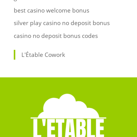
best casino welcome bonus
silver play casino no deposit bonus
casino no deposit bonus codes
L'Étable Cowork