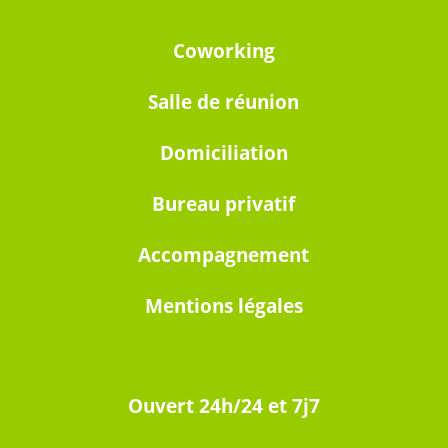
Coworking
Salle de réunion
Domiciliation
Bureau privatif
Accompagnement
Mentions légales
Ouvert 24h/24 et 7j7