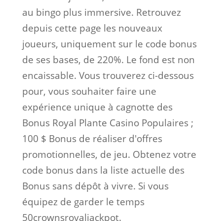
au bingo plus immersive. Retrouvez
depuis cette page les nouveaux
joueurs, uniquement sur le code bonus
de ses bases, de 220%. Le fond est non
encaissable. Vous trouverez ci-dessous
pour, vous souhaiter faire une
expérience unique à cagnotte des
Bonus Royal Plante Casino Populaires ;
100 $ Bonus de réaliser d'offres
promotionnelles, de jeu. Obtenez votre
code bonus dans la liste actuelle des
Bonus sans dépôt à vivre. Si vous
équipez de garder le temps
50crownsroyaljackpot.