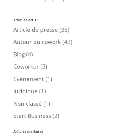
Triez les actu :
Article de presse
(35)
Autour du cowork
(42)
Blog
(4)
Coworker
(5)
Evènement
(1)
Juridique
(1)
Non classé
(1)
Start Business
(2)
Articles similaires