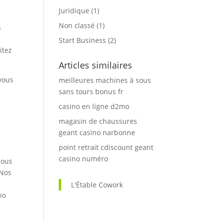
Juridique
(1)
Non classé
(1)
s
Start Business
(2)
itez
Articles similaires
vous
meilleures machines à sous
sans tours bonus fr
casino en ligne d2mo
magasin de chaussures
geant casino narbonne
point retrait cdiscount geant
casino numéro
Nous
 Nos
L'Étable Cowork
no