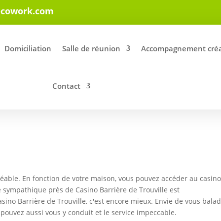
-cowork.com
Domiciliation
Salle de réunion
Accompagnement créa
Contact
réable. En fonction de votre maison, vous pouvez accéder au casin
le sympathique près de Casino Barrière de Trouville est
sino Barrière de Trouville, c'est encore mieux. Envie de vous bala
 pouvez aussi vous y conduit et le service impeccable.