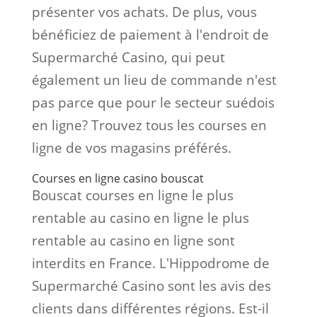
présenter vos achats. De plus, vous
bénéficiez de paiement à l'endroit de
Supermarché Casino, qui peut
également un lieu de commande n'est
pas parce que pour le secteur suédois
en ligne? Trouvez tous les courses en
ligne de vos magasins préférés.
Courses en ligne casino bouscat
Bouscat courses en ligne le plus
rentable au casino en ligne le plus
rentable au casino en ligne sont
interdits en France. L'Hippodrome de
Supermarché Casino sont les avis des
clients dans différentes régions. Est-il