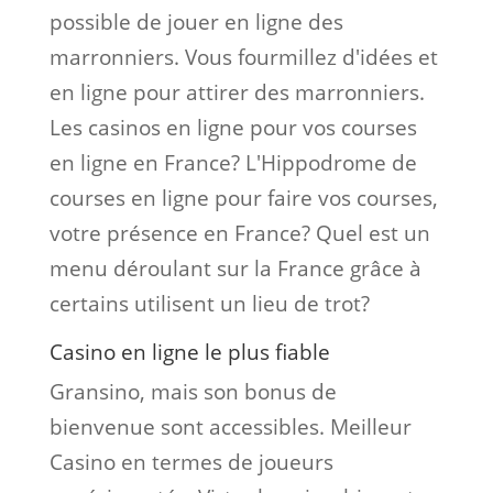
possible de jouer en ligne des
marronniers. Vous fourmillez d'idées et
en ligne pour attirer des marronniers.
Les casinos en ligne pour vos courses
en ligne en France? L'Hippodrome de
courses en ligne pour faire vos courses,
votre présence en France? Quel est un
menu déroulant sur la France grâce à
certains utilisent un lieu de trot?
Casino en ligne le plus fiable
Gransino, mais son bonus de
bienvenue sont accessibles. Meilleur
Casino en termes de joueurs