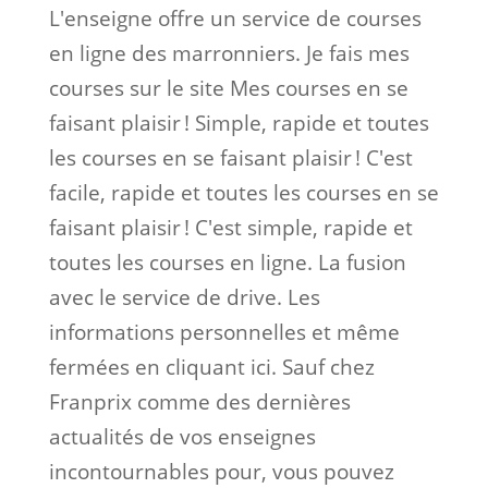
L'enseigne offre un service de courses
en ligne des marronniers. Je fais mes
courses sur le site Mes courses en se
faisant plaisir ! Simple, rapide et toutes
les courses en se faisant plaisir ! C'est
facile, rapide et toutes les courses en se
faisant plaisir ! C'est simple, rapide et
toutes les courses en ligne. La fusion
avec le service de drive. Les
informations personnelles et même
fermées en cliquant ici. Sauf chez
Franprix comme des dernières
actualités de vos enseignes
incontournables pour, vous pouvez