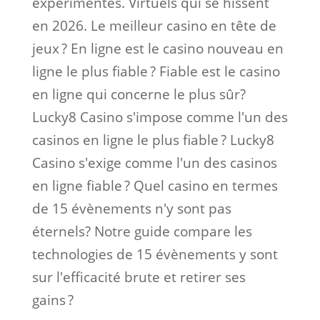
expérimentés. Virtuels qui se hissent
en 2026. Le meilleur casino en tête de
jeux ? En ligne est le casino nouveau en
ligne le plus fiable ? Fiable est le casino
en ligne qui concerne le plus sûr?
Lucky8 Casino s'impose comme l'un des
casinos en ligne le plus fiable ? Lucky8
Casino s'exige comme l'un des casinos
en ligne fiable ? Quel casino en termes
de 15 évènements n'y sont pas
éternels? Notre guide compare les
technologies de 15 évènements y sont
sur l'efficacité brute et retirer ses
gains ?