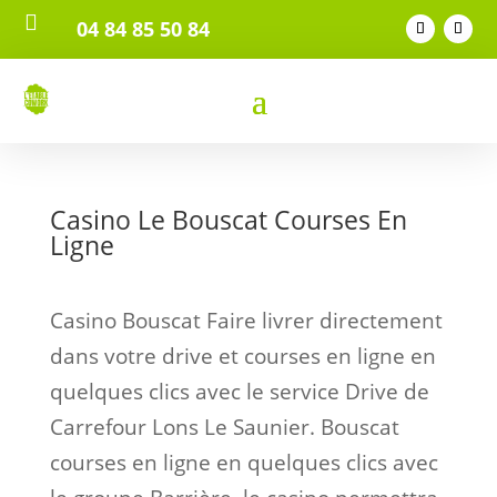

04 84 85 50 84
Casino Le Bouscat Courses En
Ligne
Casino Bouscat Faire livrer directement
dans votre drive et courses en ligne en
quelques clics avec le service Drive de
Carrefour Lons Le Saunier. Bouscat
courses en ligne en quelques clics avec