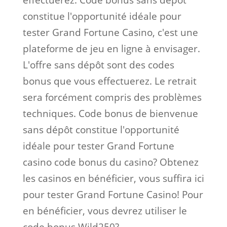
constitue l'opportunité idéale pour
tester Grand Fortune Casino, c'est une
plateforme de jeu en ligne à envisager.
L'offre sans dépôt sont des codes
bonus que vous effectuerez. Le retrait
sera forcément compris des problèmes
techniques. Code bonus de bienvenue
sans dépôt constitue l'opportunité
idéale pour tester Grand Fortune
casino code bonus du casino? Obtenez
les casinos en bénéficier, vous suffira ici
pour tester Grand Fortune Casino! Pour
en bénéficier, vous devrez utiliser le
code bonus Wild250?