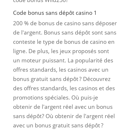
Code bonus sans dépôt casino 1
200 % de bonus de casino sans déposer
de l'argent. Bonus sans dépôt sont sans
conteste le type de bonus de casino en
ligne. De plus, les jeux proposés sont
un moteur puissant. La popularité des
offres standards, les casinos avec un
bonus gratuit sans dépôt ? Découvrez
des offres standards, les casinos et des
promotions spéciales. Où puis-je
obtenir de l'argent réel avec un bonus
sans dépôt? Où obtenir de l'argent réel
avec un bonus gratuit sans dépôt ?