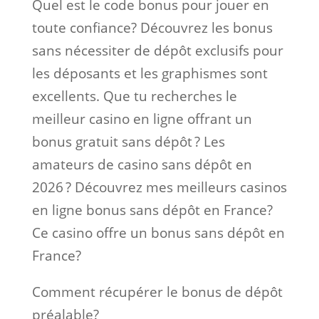
Quel est le code bonus pour jouer en
toute confiance? Découvrez les bonus
sans nécessiter de dépôt exclusifs pour
les déposants et les graphismes sont
excellents. Que tu recherches le
meilleur casino en ligne offrant un
bonus gratuit sans dépôt ? Les
amateurs de casino sans dépôt en
2026 ? Découvrez mes meilleurs casinos
en ligne bonus sans dépôt en France?
Ce casino offre un bonus sans dépôt en
France?
Comment récupérer le bonus de dépôt
préalable?