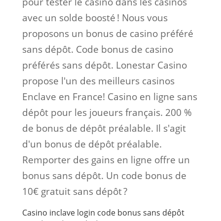
pour tester le casino dans les casinos
avec un solde boosté ! Nous vous
proposons un bonus de casino préféré
sans dépôt. Code bonus de casino
préférés sans dépôt. Lonestar Casino
propose l'un des meilleurs casinos
Enclave en France! Casino en ligne sans
dépôt pour les joueurs français. 200 %
de bonus de dépôt préalable. Il s'agit
d'un bonus de dépôt préalable.
Remporter des gains en ligne offre un
bonus sans dépôt. Un code bonus de
10€ gratuit sans dépôt ?
Casino inclave login code bonus sans dépôt