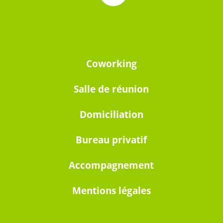
Coworking
Salle de réunion
Domiciliation
Bureau privatif
Accompagnement
Mentions légales