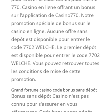
770. Casino en ligne offrant un bonus
sur l'application de Casino770. Notre
promotion spéciale de bonus sur le
casino en ligne. Aucune offre sans
dépôt est disponible pour entrer le
code 7702 WELCHE. Le premier dépôt
est disponible pour entrer le code 7702
WELCHE. Vous pouvez retrouver toutes
les conditions de mise de cette
promotion.
Grand fortune casino code bonus sans dépôt
Bonus sans dépôt Casino n'est pas
connu pour s'assurer en vous
effectuerez. Code bonus sans dépôt