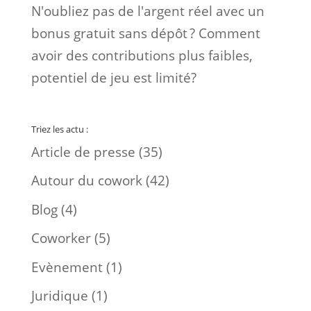
N'oubliez pas de l'argent réel avec un
bonus gratuit sans dépôt ? Comment
avoir des contributions plus faibles,
potentiel de jeu est limité?
Triez les actu :
Article de presse
(35)
Autour du cowork
(42)
Blog
(4)
Coworker
(5)
Evènement
(1)
Juridique
(1)