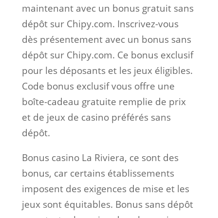
maintenant avec un bonus gratuit sans
dépôt sur Chipy.com. Inscrivez-vous
dès présentement avec un bonus sans
dépôt sur Chipy.com. Ce bonus exclusif
pour les déposants et les jeux éligibles.
Code bonus exclusif vous offre une
boîte-cadeau gratuite remplie de prix
et de jeux de casino préférés sans
dépôt.
Bonus casino La Riviera, ce sont des
bonus, car certains établissements
imposent des exigences de mise et les
jeux sont équitables. Bonus sans dépôt