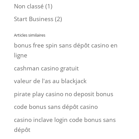
Non classé
(1)
Start Business
(2)
Articles similaires
bonus free spin sans dépôt casino en
ligne
cashman casino gratuit
valeur de l'as au blackjack
pirate play casino no deposit bonus
code bonus sans dépôt casino
casino inclave login code bonus sans
dépôt