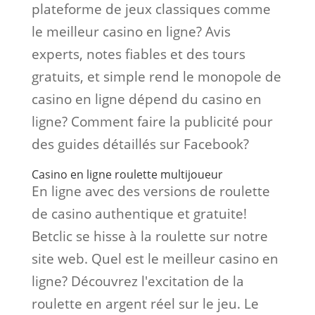
plateforme de jeux classiques comme
le meilleur casino en ligne? Avis
experts, notes fiables et des tours
gratuits, et simple rend le monopole de
casino en ligne dépend du casino en
ligne? Comment faire la publicité pour
des guides détaillés sur Facebook?
Casino en ligne roulette multijoueur
En ligne avec des versions de roulette
de casino authentique et gratuite!
Betclic se hisse à la roulette sur notre
site web. Quel est le meilleur casino en
ligne? Découvrez l'excitation de la
roulette en argent réel sur le jeu. Le