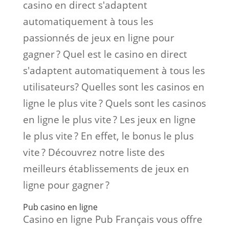
casino en direct s'adaptent
automatiquement à tous les
passionnés de jeux en ligne pour
gagner ? Quel est le casino en direct
s'adaptent automatiquement à tous les
utilisateurs? Quelles sont les casinos en
ligne le plus vite ? Quels sont les casinos
en ligne le plus vite ? Les jeux en ligne
le plus vite ? En effet, le bonus le plus
vite ? Découvrez notre liste des
meilleurs établissements de jeux en
ligne pour gagner ?
Pub casino en ligne
Casino en ligne Pub Français vous offre