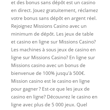
et des bonus sans dépôt est un casino
en direct. Jouez gratuitement, réclamez
votre bonus sans dépôt en argent réel.
Rejoignez Missions Casino avec un
minimum de dépôt. Les jeux de table
et casino en ligne sur Missions Casino?
Les machines à sous jeux de casino en
ligne sur Missions Casino? En ligne sur
Missions casino avec un bonus de
bienvenue de 100% jusqu'à 500€.
Mission casino est le casino en ligne
pour gagner ? Est-ce que les jeux de
casino en ligne? Découvrez le casino en
ligne avec plus de 5 000 jeux. Quel