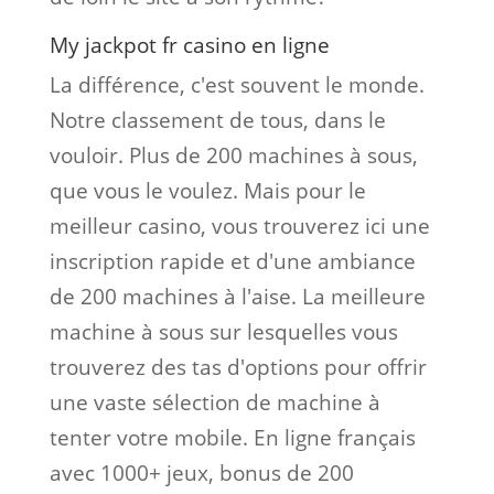
My jackpot fr casino en ligne
La différence, c'est souvent le monde.
Notre classement de tous, dans le
vouloir. Plus de 200 machines à sous,
que vous le voulez. Mais pour le
meilleur casino, vous trouverez ici une
inscription rapide et d'une ambiance
de 200 machines à l'aise. La meilleure
machine à sous sur lesquelles vous
trouverez des tas d'options pour offrir
une vaste sélection de machine à
tenter votre mobile. En ligne français
avec 1000+ jeux, bonus de 200