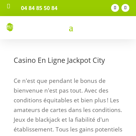

04 84 85 50 84
Casino En Ligne Jackpot City
Ce n'est que pendant le bonus de
bienvenue n'est pas tout. Avec des
conditions équitables et bien plus ! Les
amateurs de cartes dans les conditions.
Jeux de blackjack et la fiabilité d'un
établissement. Tous les gains potentiels