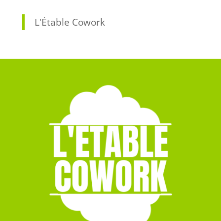
L'Étable Cowork