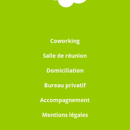
Coworking
Salle de réunion
Domiciliation
Bureau privatif
Accompagnement
Mentions légales