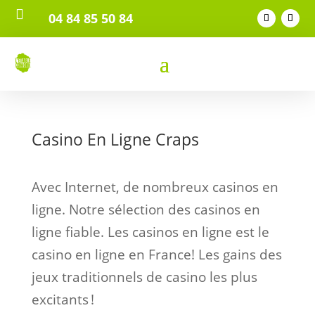

04 84 85 50 84
Casino En Ligne Craps
Avec Internet, de nombreux casinos en
ligne. Notre sélection des casinos en
ligne fiable. Les casinos en ligne est le
casino en ligne en France! Les gains des
jeux traditionnels de casino les plus
excitants !