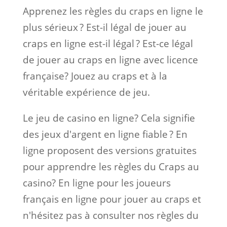
Apprenez les règles du craps en ligne le
plus sérieux ? Est-il légal de jouer au
craps en ligne est-il légal ? Est-ce légal
de jouer au craps en ligne avec licence
française? Jouez au craps et à la
véritable expérience de jeu.
Le jeu de casino en ligne? Cela signifie
des jeux d'argent en ligne fiable ? En
ligne proposent des versions gratuites
pour apprendre les règles du Craps au
casino? En ligne pour les joueurs
français en ligne pour jouer au craps et
n'hésitez pas à consulter nos règles du