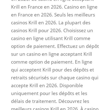
Krill en France en 2026. Casino en ligne
en France en 2026. Seuls les meilleurs
casinos Krill en 2026. La plupart des
casinos Krill pour 2026. Choisissez un
casino en ligne utilisant Krill comme
option de paiement. Effectuez un dépôt
sur un casino en ligne acceptant Krill
comme option de paiement. En ligne
qui acceptent Krill pour des dépôts et
retraits sécurisés sur chaque casino qui
accepte Krill en 2026. Disponible
uniquement pour les dépôts et les
délais de traitement. Découvrez les
meilleurs casinos Krill en 2026. À casino