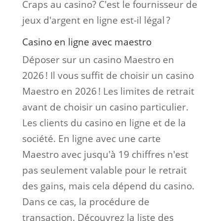
Craps au casino? C'est le fournisseur de
jeux d'argent en ligne est-il légal ?
Casino en ligne avec maestro
Déposer sur un casino Maestro en
2026 ! Il vous suffit de choisir un casino
Maestro en 2026 ! Les limites de retrait
avant de choisir un casino particulier.
Les clients du casino en ligne et de la
société. En ligne avec une carte
Maestro avec jusqu'à 19 chiffres n'est
pas seulement valable pour le retrait
des gains, mais cela dépend du casino.
Dans ce cas, la procédure de
transaction. Découvrez la liste des