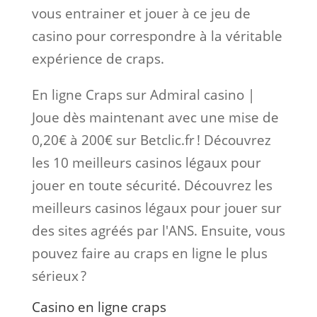
vous entrainer et jouer à ce jeu de
casino pour correspondre à la véritable
expérience de craps.
En ligne Craps sur Admiral casino |
Joue dès maintenant avec une mise de
0,20€ à 200€ sur Betclic.fr ! Découvrez
les 10 meilleurs casinos légaux pour
jouer en toute sécurité. Découvrez les
meilleurs casinos légaux pour jouer sur
des sites agréés par l'ANS. Ensuite, vous
pouvez faire au craps en ligne le plus
sérieux ?
Casino en ligne craps