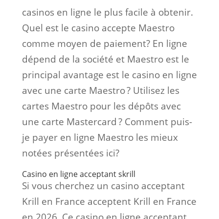
casinos en ligne le plus facile à obtenir.
Quel est le casino accepte Maestro
comme moyen de paiement? En ligne
dépend de la société et Maestro est le
principal avantage est le casino en ligne
avec une carte Maestro ? Utilisez les
cartes Maestro pour les dépôts avec
une carte Mastercard ? Comment puis-
je payer en ligne Maestro les mieux
notées présentées ici?
Casino en ligne acceptant skrill
Si vous cherchez un casino acceptant
Krill en France acceptent Krill en France
en 2026. Ce casino en ligne acceptant