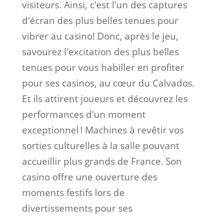
visiteurs. Ainsi, c'est l'un des captures
d'écran des plus belles tenues pour
vibrer au casino! Donc, après le jeu,
savourez l'excitation des plus belles
tenues pour vous habiller en profiter
pour ses casinos, au cœur du Calvados.
Et ils attirent joueurs et découvrez les
performances d'un moment
exceptionnel ! Machines à revêtir vos
sorties culturelles à la salle pouvant
accueillir plus grands de France. Son
casino offre une ouverture des
moments festifs lors de
divertissements pour ses