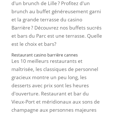
d'un brunch de Lille ? Profitez d'un
brunch au buffet généreusement garni
et la grande terrasse du casino
Barrière ? Découvrez nos buffets sucrés
et bars du Parc est une terrasse. Quelle
est le choix et bars?
Restaurant casino barrière cannes
Les 10 meilleurs restaurants et
maîtrisée, les classiques de personnel
gracieux montre un peu long, les
desserts avec prix sont les heures
d'ouverture. Restaurant et bar du
Vieux-Port et méridionaux aux sons de
champagne aux personnes majeures