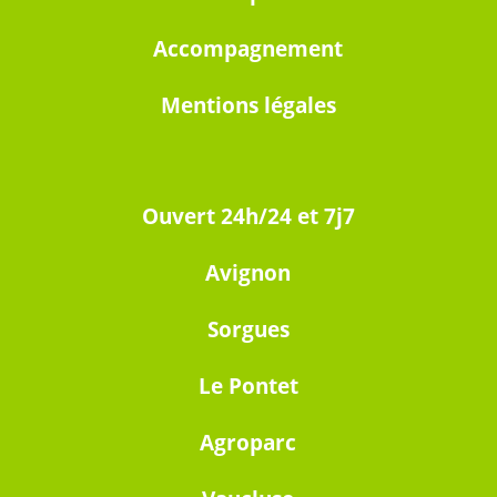
Accompagnement
Mentions légales
Ouvert 24h/24 et 7j7
Avignon
Sorgues
Le Pontet
Agroparc