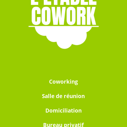
Coworking
Salle de réunion
Domiciliation
Bureau privatif