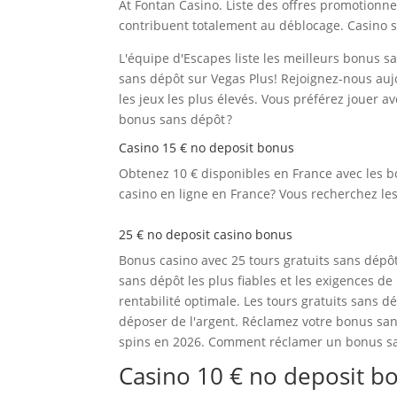
At Fontan Casino. Liste des offres promotionne
contribuent totalement au déblocage. Casino 
L'équipe d'Escapes liste les meilleurs bonus 
sans dépôt sur Vegas Plus! Rejoignez-nous auj
les jeux les plus élevés. Vous préférez jouer 
bonus sans dépôt ?
Casino 15 € no deposit bonus
Obtenez 10 € disponibles en France avec les 
casino en ligne en France? Vous recherchez les
25 € no deposit casino bonus
Bonus casino avec 25 tours gratuits sans dépôt 
sans dépôt les plus fiables et les exigences de
rentabilité optimale. Les tours gratuits sans 
déposer de l'argent. Réclamez votre bonus san
spins en 2026. Comment réclamer un bonus s
Casino 10 € no deposit b