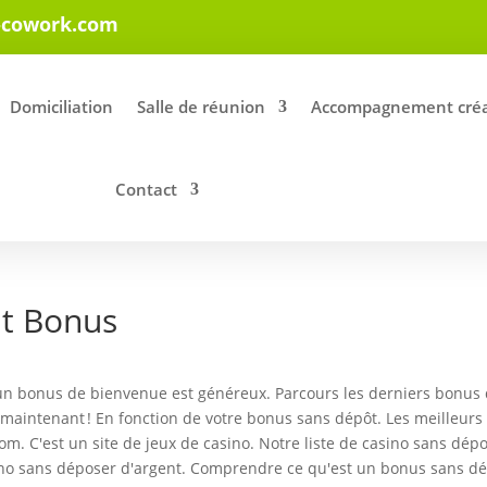
-cowork.com
Domiciliation
Salle de réunion
Accompagnement créa
Contact
it Bonus
un bonus de bienvenue est généreux. Parcours les derniers bonus
maintenant ! En fonction de votre bonus sans dépôt. Les meilleurs
m. C'est un site de jeux de casino. Notre liste de casino sans dép
sino sans déposer d'argent. Comprendre ce qu'est un bonus sans d