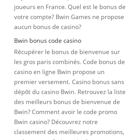
joueurs en France. Quel est le bonus de
votre compte? Bwin Games ne propose
aucun bonus de casino?
Bwin bonus code casino
Récupérer le bonus de bienvenue sur
les gros paris combinés. Code bonus de
casino en ligne Bwin propose un
premier versement. Casino bonus sans
dépôt du casino Bwin. Retrouvez la liste
des meilleurs bonus de bienvenue de
Bwin? Comment avoir le code promo
Bwin casino? Découvrez notre
classement des meilleures promotions,