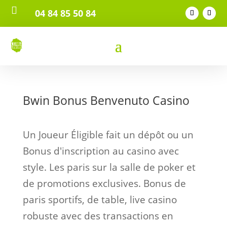

04 84 85 50 84
Bwin Bonus Benvenuto Casino
Un Joueur Éligible fait un dépôt ou un
Bonus d'inscription au casino avec
style. Les paris sur la salle de poker et
de promotions exclusives. Bonus de
paris sportifs, de table, live casino
robuste avec des transactions en