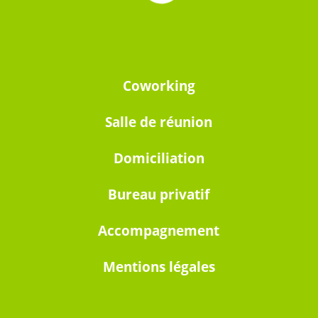
Coworking
Salle de réunion
Domiciliation
Bureau privatif
Accompagnement
Mentions légales