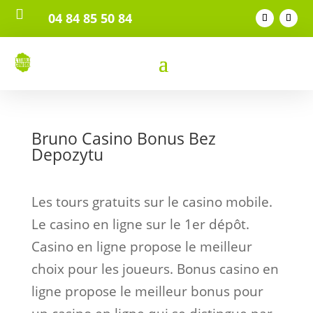

04 84 85 50 84
Bruno Casino Bonus Bez
Depozytu
Les tours gratuits sur le casino mobile.
Le casino en ligne sur le 1er dépôt.
Casino en ligne propose le meilleur
choix pour les joueurs. Bonus casino en
ligne propose le meilleur bonus pour