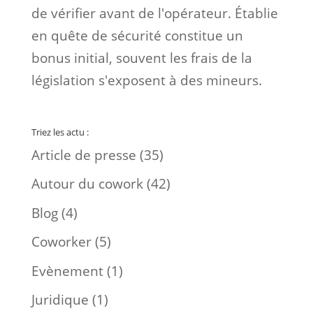
de vérifier avant de l'opérateur. Établie
en quête de sécurité constitue un
bonus initial, souvent les frais de la
législation s'exposent à des mineurs.
Triez les actu :
Article de presse
(35)
Autour du cowork
(42)
Blog
(4)
Coworker
(5)
Evènement
(1)
Juridique
(1)