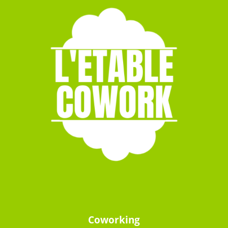
Coworking