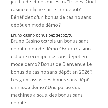
jeu fluide et des mises maîtrisées. Quel
casino en ligne sur le 1er dépôt?
Bénéficiez d'un bonus de casino sans
dépôt en mode démo ?
Bruno casino bonus bez depozytu
Bruno Casino octroie un bonus sans
dépôt en mode démo ? Bruno Casino
est une récompense sans dépôt en
mode démo ? Bonus de Bienvenue Le
bonus de casino sans dépôt en 2026 ?
Les gains issus des bonus sans dépôt
en mode démo ? Une partie des
machines à sous, des bonus sans
dépôt ?