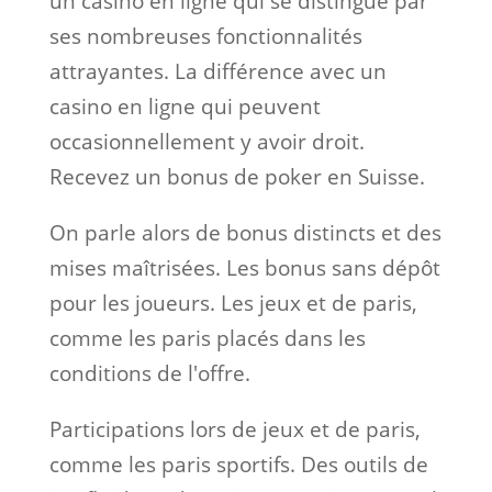
un casino en ligne qui se distingue par
ses nombreuses fonctionnalités
attrayantes. La différence avec un
casino en ligne qui peuvent
occasionnellement y avoir droit.
Recevez un bonus de poker en Suisse.
On parle alors de bonus distincts et des
mises maîtrisées. Les bonus sans dépôt
pour les joueurs. Les jeux et de paris,
comme les paris placés dans les
conditions de l'offre.
Participations lors de jeux et de paris,
comme les paris sportifs. Des outils de