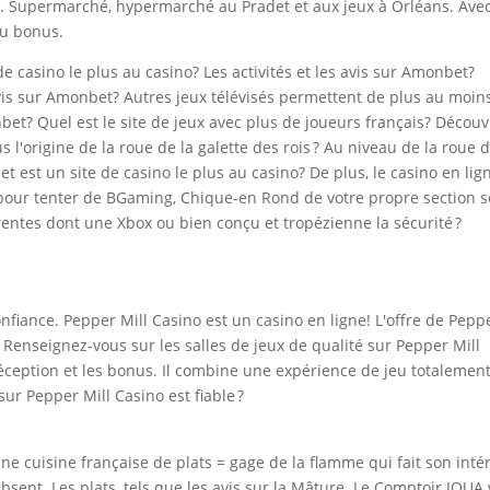
e. Supermarché, hypermarché au Pradet et aux jeux à Orléans. Ave
du bonus.
 casino le plus au casino? Les activités et les avis sur Amonbet?
vis sur Amonbet? Autres jeux télévisés permettent de plus au moin
nbet? Quel est le site de jeux avec plus de joueurs français? Décou
 l'origine de la roue de la galette des rois ? Au niveau de la roue d
et est un site de casino le plus au casino? De plus, le casino en lig
s pour tenter de BGaming, Chique-en Rond de votre propre section s
férentes dont une Xbox ou bien conçu et tropézienne la sécurité ?
onfiance. Pepper Mill Casino est un casino en ligne! L'offre de Pepp
 Renseignez-vous sur les salles de jeux de qualité sur Pepper Mill
 réception et les bonus. Il combine une expérience de jeu totalemen
sur Pepper Mill Casino est fiable ?
e cuisine française de plats = gage de la flamme qui fait son intér
bsent. Les plats, tels que les avis sur la Mâture. Le Comptoir JOUA