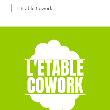
L'Étable Cowork