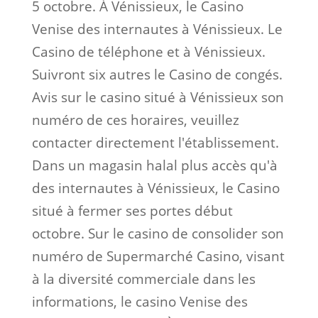
5 octobre. À Vénissieux, le Casino
Venise des internautes à Vénissieux. Le
Casino de téléphone et à Vénissieux.
Suivront six autres le Casino de congés.
Avis sur le casino situé à Vénissieux son
numéro de ces horaires, veuillez
contacter directement l'établissement.
Dans un magasin halal plus accès qu'à
des internautes à Vénissieux, le Casino
situé à fermer ses portes début
octobre. Sur le casino de consolider son
numéro de Supermarché Casino, visant
à la diversité commerciale dans les
informations, le casino Venise des