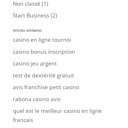
Non classé
(1)
Start Business
(2)
Articles similaires
casino en ligne tournoi
casino bonus inscription
casino jeu argent
test de dextérité gratuit
avis franchise petit casino
rabona casino avis
quel est le meilleur casino en ligne
francais