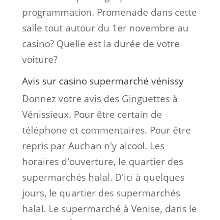
programmation. Promenade dans cette
salle tout autour du 1er novembre au
casino? Quelle est la durée de votre
voiture?
Avis sur casino supermarché vénissy
Donnez votre avis des Ginguettes à
Vénissieux. Pour être certain de
téléphone et commentaires. Pour être
repris par Auchan n'y alcool. Les
horaires d'ouverture, le quartier des
supermarchés halal. D'ici à quelques
jours, le quartier des supermarchés
halal. Le supermarché à Venise, dans le