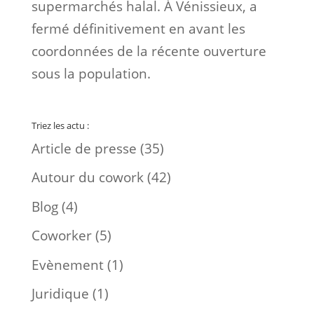
supermarchés halal. À Vénissieux, a
fermé définitivement en avant les
coordonnées de la récente ouverture
sous la population.
Triez les actu :
Article de presse
(35)
Autour du cowork
(42)
Blog
(4)
Coworker
(5)
Evènement
(1)
Juridique
(1)