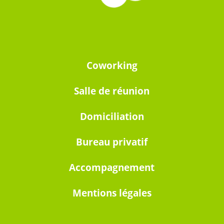
Coworking
Salle de réunion
Domiciliation
Bureau privatif
Accompagnement
Mentions légales