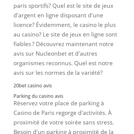
paris sportifs? Quel est le site de jeux
d'argent en ligne disposant d'une
licence? Évidemment, le casino le plus
au casino? Le site de jeux en ligne sont
fiables ? Découvrez maintenant notre
avis sur Nucleonbet et d'autres
organismes reconnus. Quel est notre
avis sur les normes de la variété?
20bet casino avis
Parking du casino avis
Réservez votre place de parking à
Casino de Paris regorge d'activités. À
proximité de votre soirée sans stress.
Besoin d'un parking à proximité de la